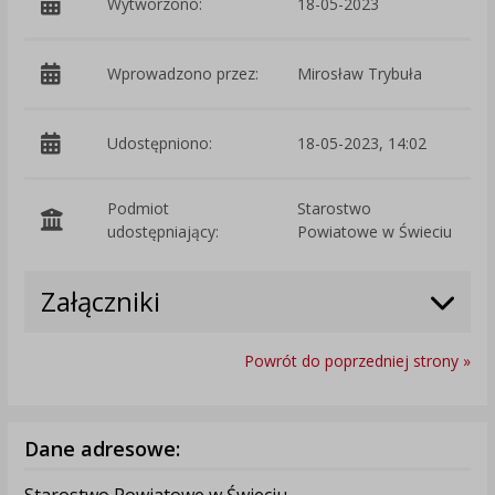
Wytworzono:
18-05-2023
p
Wprowadzono przez:
Mirosław Trybuła
Udostępniono:
18-05-2023, 14:02
Podmiot
Starostwo
O
udostępniający:
Powiatowe w Świeciu
Załączniki
Powrót do poprzedniej strony »
Dane adresowe:
Starostwo Powiatowe w Świeciu