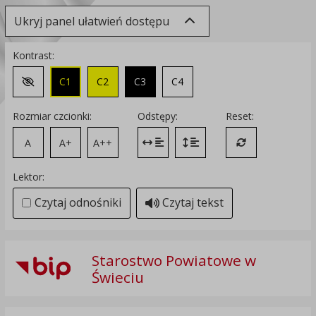
Ukryj panel ułatwień dostępu
Kontrast:
C1
C2
C3
C4
Zmień kontrast na domyślny
Rozmiar czcionki:
Odstępy:
Reset:
A
A+
A++
Zmień odstęp między literami
Zmień interlinię i margines
Przywróć ustawi
Lektor:
Czytaj odnośniki
Czytaj tekst
Starostwo Powiatowe w
Świeciu