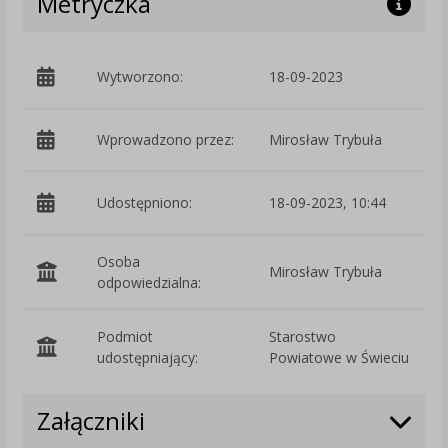
Metryczka
Wytworzono:
18-09-2023
p
Wprowadzono przez:
Mirosław Trybuła
Udostępniono:
18-09-2023, 10:44
Osoba
Mirosław Trybuła
odpowiedzialna:
Podmiot
Starostwo
O
udostępniający:
Powiatowe w Świeciu
Załączniki