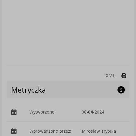
Druk
XML
Metryczka
Wytworzono:
08-04-2024
p
Wprowadzono przez:
Mirosław Trybuła