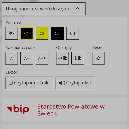
Ukryj panel ułatwień dostępu
Kontrast:
C1
C2
C3
C4
Zmień kontrast na domyślny
Rozmiar czcionki:
Odstępy:
Reset:
A
A+
A++
Zmień odstęp między literami
Zmień interlinię i margines
Przywróć ustawi
Lektor:
Czytaj odnośniki
Czytaj tekst
Starostwo Powiatowe w
Świeciu