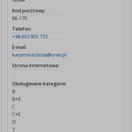
Nowe
Kod pocztowy:
86-170
Telefon:
+48 602 855 732
E-mail:
karpinskiszkola@onet.pl
Strona internetowa:
-
Obsługiwane kategorie:
B
B+E
C
C+E
D
T