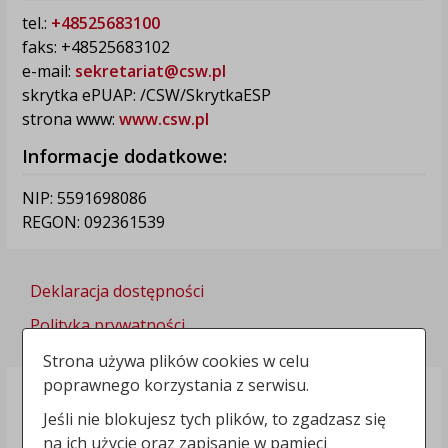
tel.:
+48525683100
faks: +48525683102
e-mail:
sekretariat@csw.pl
skrytka ePUAP: /CSW/SkrytkaESP
strona www:
www.csw.pl
Informacje dodatkowe:
NIP: 5591698086
REGON: 092361539
Deklaracja dostępności
Polityka prywatności
Strona używa plików cookies w celu
poprawnego korzystania z serwisu.
Jeśli nie blokujesz tych plików, to zgadzasz się
na ich użycie oraz zapisanie w pamięci