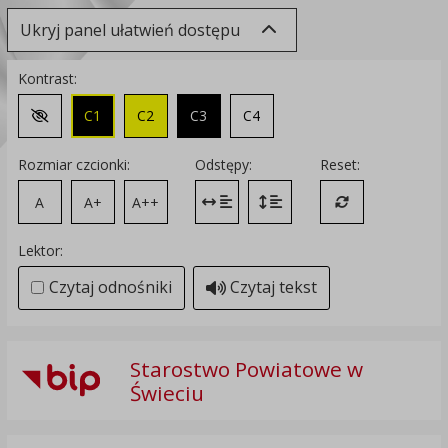
Ukryj panel ułatwień dostępu
Kontrast:
C1
C2
C3
C4
Zmień kontrast na domyślny
Rozmiar czcionki:
Odstępy:
Reset:
A
A+
A++
Zmień odstęp między literami
Zmień interlinię i margines
Przywróć ustawi
Lektor:
Czytaj odnośniki
Czytaj tekst
Starostwo Powiatowe w
Świeciu