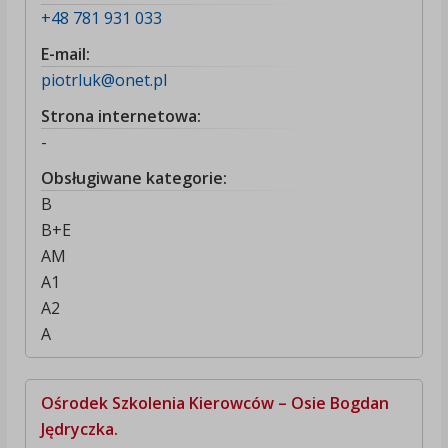
+48 781 931 033
E-mail:
piotrluk@onet.pl
Strona internetowa:
-
Obsługiwane kategorie:
B
B+E
AM
A1
A2
A
Ośrodek Szkolenia Kierowców – Osie Bogdan
Jędryczka.