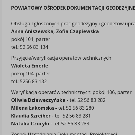
POWIATOWY OŚRODEK DOKUMENTACJI GEODEZYJNEJ
Obsługa zgłoszonych prac geodezyjny i geodetów upr
Anna Aniszewska, Zofia Czapiewska
pokój 101, parter
tel.: 52 56 83 134
Przyjęcie/weryfikacja operatów technicznych
Wioleta Emerle
pokój 104, parter
tel.: 5256 83 132
Weryfikacja operatów technicznych: pokój 106, parter
Oliwia Dzieweczyńska
- tel.
52 56 83 282
Milena Łakomska -
tel.
52 56 83 280
Klaudia Szreiber
- tel. 52 56 83 281
Natalia Czuryło
- tel.
52 56 83 283
Zespół Uzgadniania Dokumentacji Projektowej