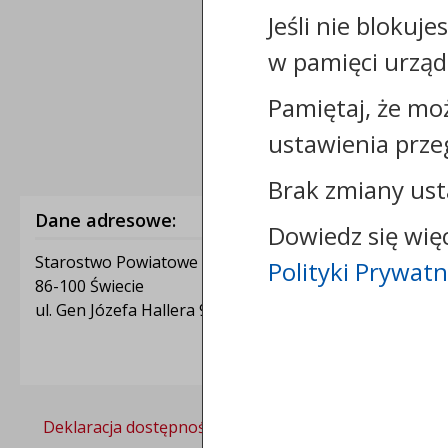
Jeśli nie blokuje
w pamięci urząd
Pamiętaj, że mo
ustawienia prze
Brak zmiany ust
Dane adresowe:
Dowiedz się wię
Starostwo Powiatowe w Świeciu
Polityki Prywatn
86-100 Świecie
ul. Gen Józefa Hallera 9
Deklaracja dostępności
Polityka prywatności