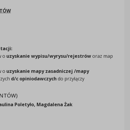
NTÓW
acji:
w o
uzyskanie wypisu/wyrysu/rejestrów
oraz map
w o
uzyskanie mapy zasadniczej /mapy
czych
d/c opiniodawczych
do przyłączy
UNTÓW)
ulina Poletyło, Magdalena Żak