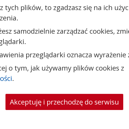
Załączniki
sz tych plików, to zgadzasz się na ich uży
zenia.
Rejestr zmian
żesz samodzielnie zarządzać cookies, zmi
glądarki.
awienia przeglądarki oznacza wyrażenie 
Kontakt:
cej o tym, jak używamy plików cookies z
tel.:
+48525683100
ości
.
faks: +48525683102
e-mail:
sekretariat@csw.pl
skrytka ePUAP: /CSW/SkrytkaESP
Akceptuję i przechodzę do serwisu
strona www:
www.csw.pl