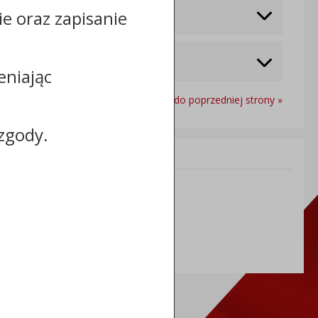
cie oraz zapisanie
eniając
Powrót do poprzedniej strony »
zgody.
Informacje dodatkowe:
NIP: 5591698086
REGON: 092361539