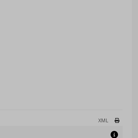
Drukuj 
XML