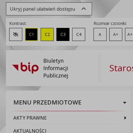
Ukryj panel ułatwień dostępu
Kontrast:
Rozmiar czcionki:
C1
C2
C3
C4
A
A+
A+
Zmień kontrast na domyślny
Biuletyn
Staro
Informacji
Publicznej
MENU PRZEDMIOTOWE
AKTY PRAWNE
AKTUALNOŚCI