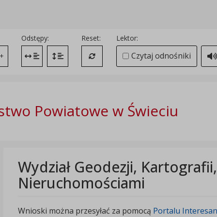
Odstępy:
Reset:
Lektor:
Czytaj odnośniki
+
Zmień odstęp między literami
Zmień interlinię i margines między paragrafami
Przywróć ustawienia domyślne
stwo Powiatowe w Świeciu
Wydział Geodezji, Kartografii
Nieruchomościami
Wnioski można przesyłać za pomocą
Portalu Interesa