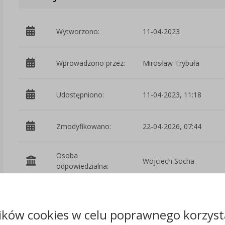
Wytworzono:
11-04-2023
Wprowadzono przez:
Mirosław Trybuła
Udostępniono:
11-04-2023, 11:18
Zmodyfikowano:
22-04-2026, 07:44
Osoba
Wojciech Socha
odpowiedzialna:
Podmiot
Starostwo
udostępniający:
Powiatowe w Świeciu
ików cookies w celu poprawnego korzysta