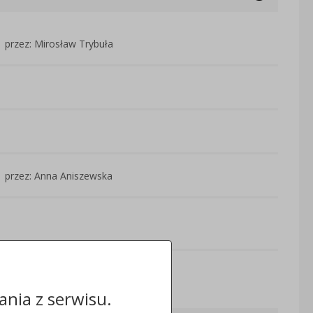
przez: Mirosław Trybuła
przez: Anna Aniszewska
Odwiedzin: 26922
nia z serwisu.