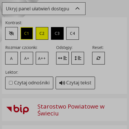
Ukryj panel ułatwień dostępu
Kontrast:
C1
C2
C3
C4
Zmień kontrast na domyślny
Rozmiar czcionki:
Odstępy:
Reset:
A
A+
A++
Zmień odstęp między literami
Zmień interlinię i margines
Przywróć ustawi
Lektor:
Czytaj odnośniki
Czytaj tekst
Starostwo Powiatowe w
Świeciu