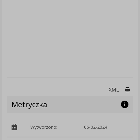
Druk
XML
Metryczka
Wytworzono:
06-02-2024
p