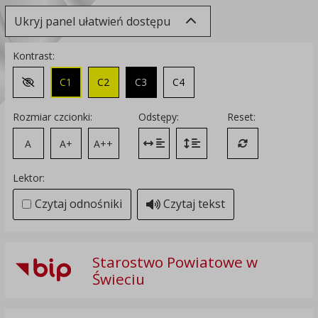
Ukryj panel ułatwień dostępu
Kontrast:
C1
C2
C3
C4
Zmień kontrast na domyślny
Rozmiar czcionki:
Odstępy:
Reset:
A
A+
A++
Zmień odstęp między literami
Zmień interlinię i margines
Przywróć ustawi
Lektor:
Czytaj odnośniki
Czytaj tekst
Starostwo Powiatowe w
Świeciu