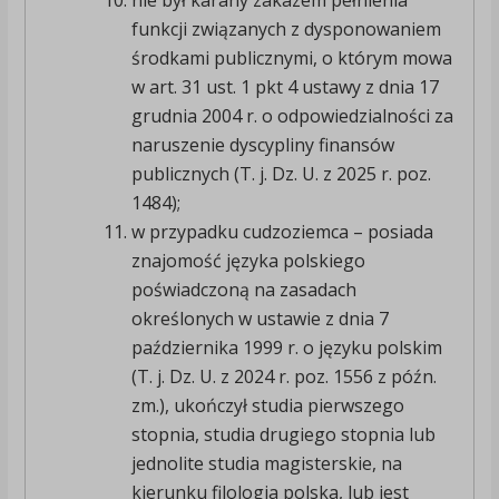
nie był karany zakazem pełnienia
funkcji związanych z dysponowaniem
środkami publicznymi, o którym mowa
w art. 31 ust. 1 pkt 4 ustawy z dnia 17
grudnia 2004 r. o odpowiedzialności za
naruszenie dyscypliny finansów
publicznych (T. j. Dz. U. z 2025 r. poz.
1484);
w przypadku cudzoziemca – posiada
znajomość języka polskiego
poświadczoną na zasadach
określonych w ustawie z dnia 7
października 1999 r. o języku polskim
(T. j. Dz. U. z 2024 r. poz. 1556 z późn.
zm.), ukończył studia pierwszego
stopnia, studia drugiego stopnia lub
jednolite studia magisterskie, na
kierunku filologia polska, lub jest