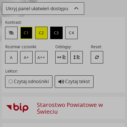
Ukryj panel ułatwień dostępu
Kontrast:
C1
C2
C3
C4
Zmień kontrast na domyślny
Rozmiar czcionki:
Odstępy:
Reset:
A
A+
A++
Zmień odstęp między literami
Zmień interlinię i margines
Przywróć ustawi
Lektor:
Czytaj odnośniki
Czytaj tekst
Starostwo Powiatowe w
Świeciu