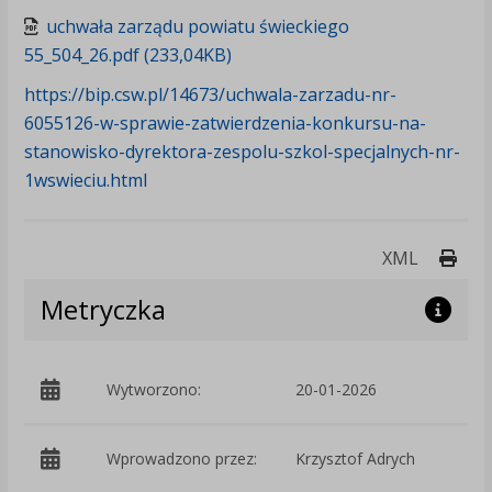
uchwała zarządu powiatu świeckiego
55_504_26.pdf (233,04KB)
https://bip.csw.pl/14673/uchwala-zarzadu-nr-
6055126-w-sprawie-zatwierdzenia-konkursu-na-
stanowisko-dyrektora-zespolu-szkol-specjalnych-nr-
1wswieciu.html
Druk
XML
Metryczka
Wytworzono:
20-01-2026
p
Wprowadzono przez:
Krzysztof Adrych