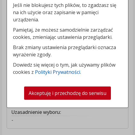
Jeśli nie blokujesz tych plików, to zgadzasz się
Pani/Pan, że przetwarzanie danych
na ich użycie oraz zapisanie w pamięci
osobowych narusza przepisy
urządzenia.
ogólnego rozporządzenia o ochronie
Pamiętaj, że możesz samodzielnie zarządzać
danych ("RODO„).
cookies, zmieniając ustawienia przeglądarki.
Przetwarzanie Pani/Pana danych
osobowych jest wymogiem ustawowym, jak
Brak zmiany ustawienia przeglądarki oznacza
również umownym. Osoby, których dane
wyrażenie zgody.
dotyczą są zobowiązane do ich podania.
Dowiedz się więcej o tym, jak używamy plików
Nieprzekazanie danych skutkować będzie
cookies z
Polityki Prywatności
.
niemożnością przystąpienia do konkursu.
Akceptuję i przechodzę do serwisu
Lista wybranych kandydatów:
Pani Małgorzata Błaszkiewicz
Uzasadnienie wyboru:
-