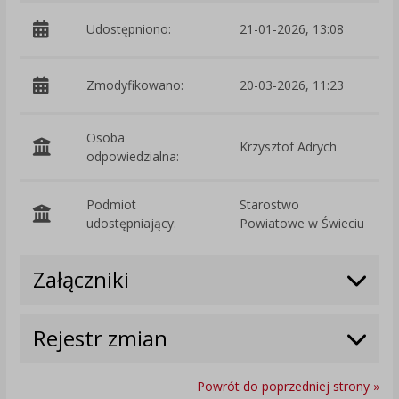
Udostępniono:
21-01-2026, 13:08
Zmodyfikowano:
20-03-2026, 11:23
p
Osoba
Krzysztof Adrych
odpowiedzialna:
Podmiot
Starostwo
O
udostępniający:
Powiatowe w Świeciu
Załączniki
Rejestr zmian
Powrót do poprzedniej strony »