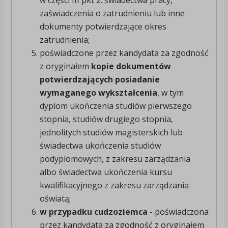
w części III pkt 2: świadectwa pracy,
zaświadczenia o zatrudnieniu lub inne
dokumenty potwierdzające okres
zatrudnienia;
poświadczone przez kandydata za zgodność
z oryginałem
kopie dokumentów
potwierdzających posiadanie
wymaganego wykształcenia
, w tym
dyplom ukończenia studiów pierwszego
stopnia, studiów drugiego stopnia,
jednolitych studiów magisterskich lub
świadectwa ukończenia studiów
podyplomowych, z zakresu zarządzania
albo świadectwa ukończenia kursu
kwalifikacyjnego z zakresu zarządzania
oświatą;
w przypadku cudzoziemca
- poświadczona
przez kandydata za zgodność z oryginałem