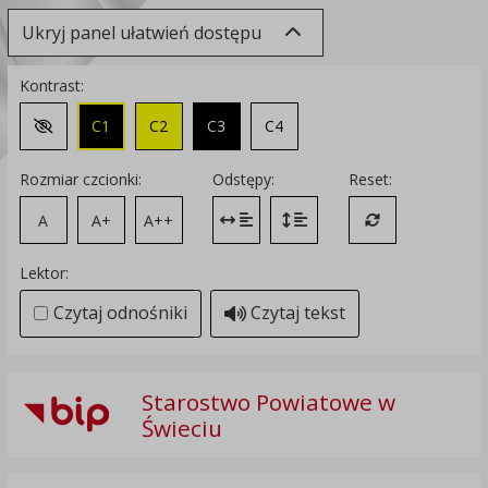
Ukryj panel ułatwień dostępu
Kontrast:
C1
C2
C3
C4
Zmień kontrast na domyślny
Rozmiar czcionki:
Odstępy:
Reset:
A
A+
A++
Zmień odstęp między literami
Zmień interlinię i margines
Przywróć ustawi
Lektor:
Czytaj odnośniki
Czytaj tekst
Starostwo Powiatowe w
Świeciu