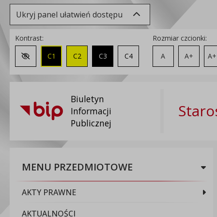
Ukryj panel ułatwień dostępu
Kontrast:
Rozmiar czcionki:
C1
C2
C3
C4
A
A+
A+
Zmień kontrast na domyślny
Biuletyn
Staro
Informacji
Publicznej
MENU PRZEDMIOTOWE
AKTY PRAWNE
AKTUALNOŚCI