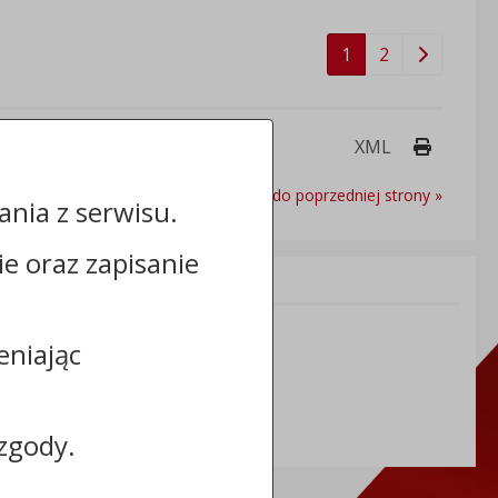
1
2
Drukuj 
XML
Powrót do poprzedniej strony »
nia z serwisu.
cie oraz zapisanie
Informacje dodatkowe:
NIP: 5591698086
eniając
REGON: 092361539
zgody.