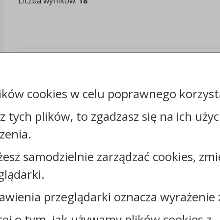
Liczba wyników:
18
ików cookies w celu poprawnego korzysta
sz tych plików, to zgadzasz się na ich uży
Kontakt:
zenia.
tel.:
+48525683100
żesz samodzielnie zarządzać cookies, zmi
faks: +48525683102
e-mail:
sekretariat@csw.pl
glądarki.
skrytka ePUAP: /CSW/SkrytkaESP
strona www:
www.csw.pl
awienia przeglądarki oznacza wyrażenie 
cej o tym, jak używamy plików cookies z