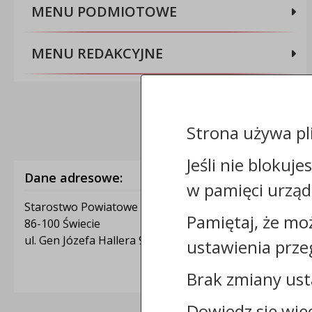
MENU PODMIOTOWE
MENU REDAKCYJNE
Strona używa pl
Jeśli nie blokuje
Dane adresowe:
w pamięci urząd
Starostwo Powiatowe w Świeciu
Pamiętaj, że mo
86-100 Świecie
ul. Gen Józefa Hallera 9
ustawienia prze
Brak zmiany ust
Dowiedz się wię