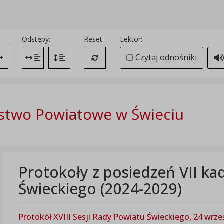
Odstępy:
Reset:
Lektor:
Czytaj odnośniki
+
Zmień odstęp między literami
Zmień interlinię i margines między paragrafami
Przywróć ustawienia domyślne
stwo Powiatowe w Świeciu
Protokoły z posiedzeń VII ka
Świeckiego (2024-2029)
Protokół XVIII Sesji Rady Powiatu Świeckiego, 24 wrześ