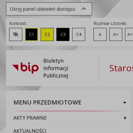
Ukryj panel ułatwień dostępu
Kontrast:
Rozmiar czcionki:
C1
C2
C3
C4
A
A+
A+
Zmień kontrast na domyślny
Biuletyn
Staro
Informacji
Publicznej
MENU PRZEDMIOTOWE
AKTY PRAWNE
AKTUALNOŚCI