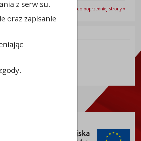
nia z serwisu.
Powrót do poprzedniej strony »
cie oraz zapisanie
Informacje dodatkowe:
eniając
NIP: 5591698086
REGON: 092361539
zgody.