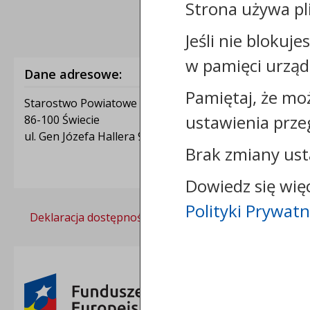
Strona używa pl
Jeśli nie blokuje
w pamięci urząd
Dane adresowe:
Pamiętaj, że mo
Starostwo Powiatowe w Świeciu
ustawienia prze
86-100 Świecie
ul. Gen Józefa Hallera 9
Brak zmiany ust
Dowiedz się wię
Polityki Prywatn
Deklaracja dostępności
Polityka prywatności