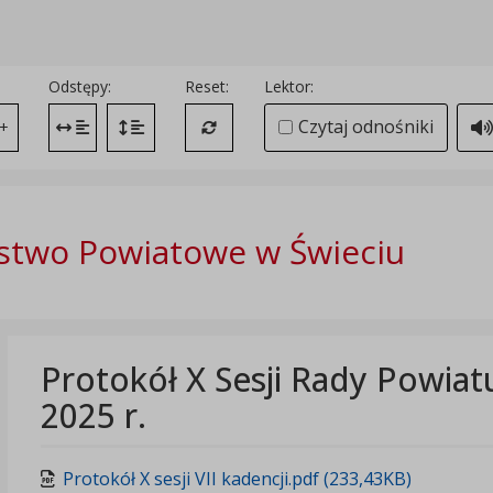
Odstępy:
Reset:
Lektor:
Czytaj odnośniki
+
Zmień odstęp między literami
Zmień interlinię i margines między paragrafami
Przywróć ustawienia domyślne
stwo Powiatowe w Świeciu
Protokół X Sesji Rady Powiat
2025 r.
Protokół X sesji VII kadencji.pdf (233,43KB)