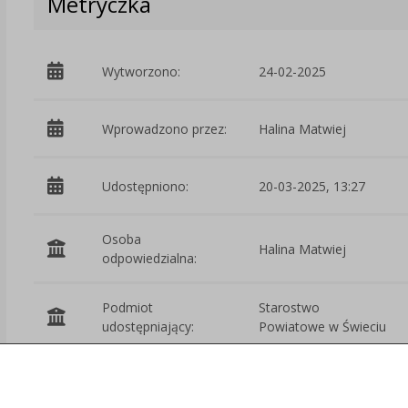
Metryczka
Wytworzono:
24-02-2025
Wprowadzono przez:
Halina Matwiej
Udostępniono:
20-03-2025, 13:27
Osoba
Halina Matwiej
odpowiedzialna:
Podmiot
Starostwo
udostępniający:
Powiatowe w Świeciu
Załączniki