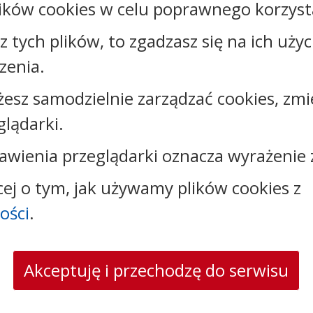
ików cookies w celu poprawnego korzysta
sz tych plików, to zgadzasz się na ich uży
zenia.
Kontakt:
żesz samodzielnie zarządzać cookies, zmi
tel.:
+48525683100
glądarki.
faks: +48525683102
e-mail:
sekretariat@csw.pl
awienia przeglądarki oznacza wyrażenie 
skrytka ePUAP: /CSW/SkrytkaESP
strona www:
www.csw.pl
cej o tym, jak używamy plików cookies z
ości
.
Akceptuję i przechodzę do serwisu