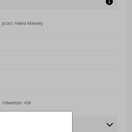
przez: Halina Matwiej
Odwiedzin: 438