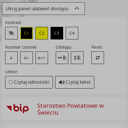
Ukryj panel ułatwień dostępu
Kontrast:
C1
C2
C3
C4
Zmień kontrast na domyślny
Rozmiar czcionki:
Odstępy:
Reset:
A
A+
A++
Zmień odstęp między literami
Zmień interlinię i margines
Przywróć ustawi
Lektor:
Czytaj odnośniki
Czytaj tekst
Starostwo Powiatowe w
Świeciu