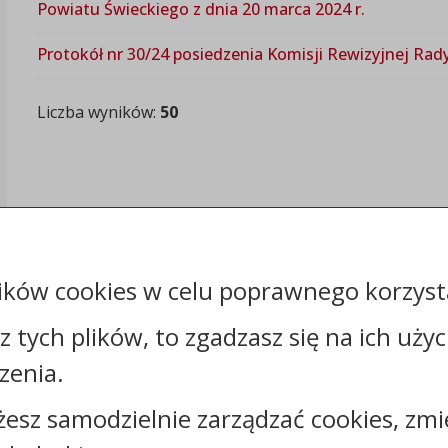
Powiatu Świeckiego z dnia 20 marca 2024 r.
Protokół nr 30/24 posiedzenia Komisji Rewizyjnej Rady
Liczba wyników:
50
ików cookies w celu poprawnego korzysta
sz tych plików, to zgadzasz się na ich uży
Kontakt:
zenia.
tel.:
+48525683100
żesz samodzielnie zarządzać cookies, zmi
faks: +48525683102