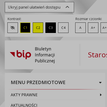
Ukryj panel ułatwień dostępu
Kontrast:
Rozmiar czcionki:
C1
C2
C3
C4
A
A+
A+
Zmień kontrast na domyślny
Biuletyn
Staro
Informacji
Publicznej
MENU PRZEDMIOTOWE
AKTY PRAWNE
AKTUALNOŚCI