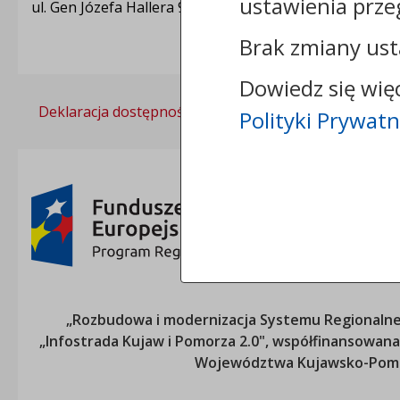
ustawienia prze
ul. Gen Józefa Hallera 9
Brak zmiany ust
Dowiedz się wię
Deklaracja dostępności
Polityka prywatności
Polityki Prywatn
„Rozbudowa i modernizacja Systemu Regionalneg
„Infostrada Kujaw i Pomorza 2.0", współfinansow
Województwa Kujawsko-Pom