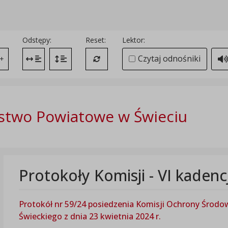
Odstępy:
Reset:
Lektor:
Czytaj odnośniki
+
Zmień odstęp między literami
Zmień interlinię i margines między paragrafami
Przywróć ustawienia domyślne
stwo Powiatowe w Świeciu
Protokoły Komisji - VI kaden
Protokół nr 59/24 posiedzenia Komisji Ochrony Środo
Świeckiego z dnia 23 kwietnia 2024 r.