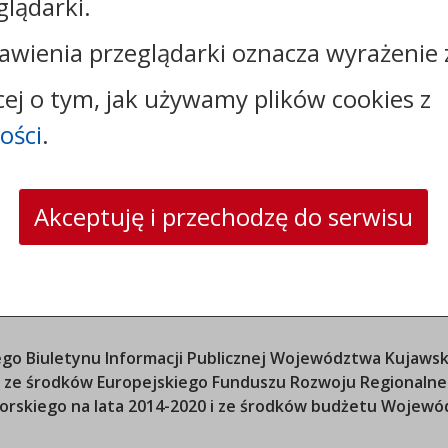
glądarki.
e-mail:
sekretariat@csw.pl
skrytka ePUAP: /CSW/SkrytkaESP
awienia przeglądarki oznacza wyrażenie 
strona www:
www.csw.pl
cej o tym, jak używamy plików cookies z
ości
.
Akceptuję i przechodzę do serwisu
o Biuletynu Informacji Publicznej
Województwa Kujawsk
ana ze środków Europejskiego Funduszu Rozwoju Regional
orskiego
na lata 2014-2020 i ze środków budżetu
Wojewód