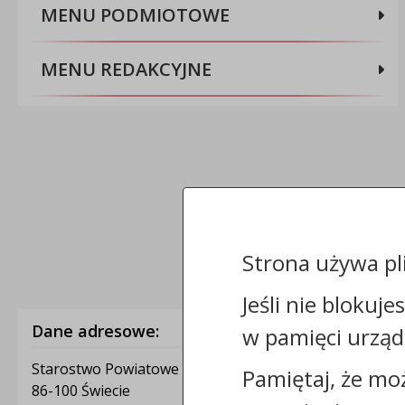
MENU PODMIOTOWE
MENU REDAKCYJNE
Strona używa pl
Jeśli nie blokuje
Dane adresowe:
w pamięci urząd
Starostwo Powiatowe w Świeciu
Pamiętaj, że mo
86-100 Świecie