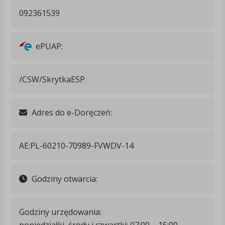
092361539
ePUAP:
/CSW/SkrytkaESP
Adres do e-Doręczeń:
AE:PL-60210-70989-FVWDV-14
Godziny otwarcia:
Godziny urzędowania:
poniedziałki, środy i czwartki: 07:00 – 15:00