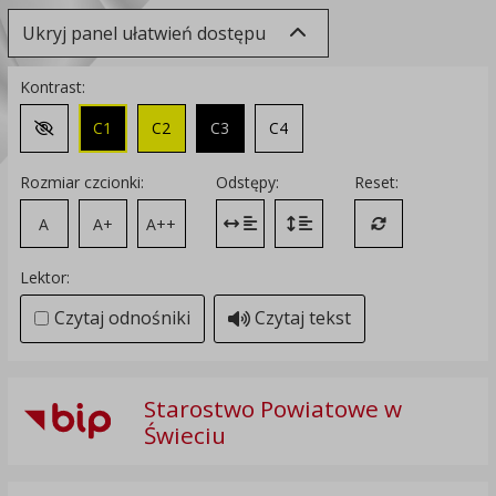
Ukryj panel ułatwień dostępu
Kontrast:
C1
C2
C3
C4
Zmień kontrast na domyślny
Rozmiar czcionki:
Odstępy:
Reset:
A
A+
A++
Zmień odstęp między literami
Zmień interlinię i margines
Przywróć ustawi
Lektor:
Czytaj odnośniki
Czytaj tekst
Starostwo Powiatowe w
Świeciu