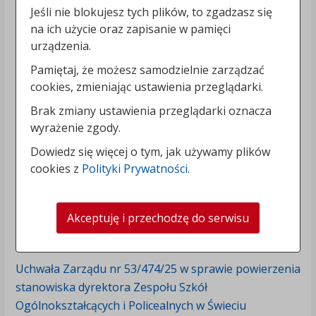
Lista wybranych kandydatów:
Jeśli nie blokujesz tych plików, to zgadzasz się
na ich użycie oraz zapisanie w pamięci
Pani Wioletta Baśniak
urządzenia.
Uzasadnienie wyboru:
Pamiętaj, że możesz samodzielnie zarządzać
-
cookies, zmieniając ustawienia przeglądarki.
Brak zmiany ustawienia przeglądarki oznacza
Uchwała Zarządu 48-428-25.pdf (666,99KB)
wyrażenie zgody.
Załącznik do uchwały Zarządu 48-428-25.pdf
Dowiedz się więcej o tym, jak używamy plików
(2,16MB)
cookies z
Polityki Prywatności
.
Uchwała Zarządu nr 53/473/25 w sprawie
zatwierdzenia konkursu na stanowisko dyrektora
Akceptuję i przechodzę do serwisu
Zespołu Szkół Ogólnokształcących i Policealnych
w Świeciu
Uchwała Zarządu nr 53/474/25 w sprawie powierzenia
stanowiska dyrektora Zespołu Szkół
Ogólnokształcących i Policealnych w Świeciu