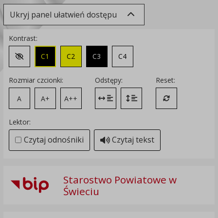
Ukryj panel ułatwień dostępu
Kontrast:
C1
C2
C3
C4
Zmień kontrast na domyślny
Rozmiar czcionki:
Odstępy:
Reset:
A
A+
A++
Zmień odstęp między literami
Zmień interlinię i margines
Przywróć ustawi
Lektor:
Czytaj odnośniki
Czytaj tekst
Starostwo Powiatowe w
Świeciu