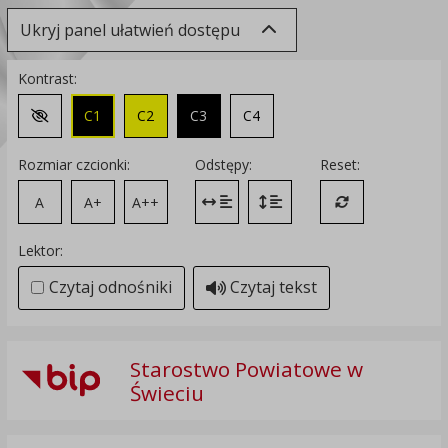
Ukryj panel ułatwień dostępu
Kontrast:
C1
C2
C3
C4
Zmień kontrast na domyślny
Rozmiar czcionki:
Odstępy:
Reset:
A
A+
A++
Zmień odstęp między literami
Zmień interlinię i margines
Przywróć ustawi
Lektor:
Czytaj odnośniki
Czytaj tekst
Starostwo Powiatowe w
Świeciu