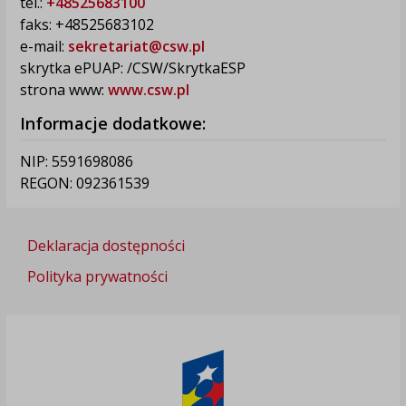
tel.:
+48525683100
faks: +48525683102
e-mail:
sekretariat@csw.pl
skrytka ePUAP: /CSW/SkrytkaESP
strona www:
www.csw.pl
Informacje dodatkowe:
NIP: 5591698086
REGON: 092361539
Deklaracja dostępności
Polityka prywatności