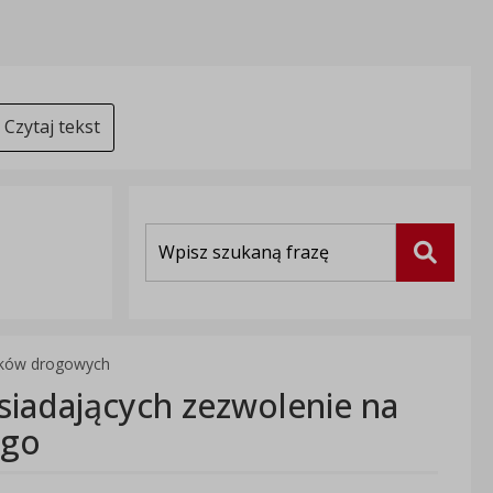
Czytaj tekst
Wyszukiwarka
Szukaj
ików drogowych
siadających zezwolenie na
ego