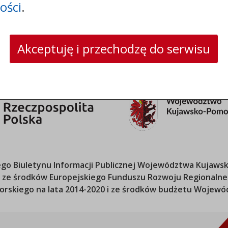
ości
.
strona www:
www.csw.pl
Akceptuję i przechodzę do serwisu
o Biuletynu Informacji Publicznej
Województwa Kujawsk
ana ze środków Europejskiego Funduszu Rozwoju Regional
orskiego
na lata 2014-2020 i ze środków budżetu
Wojewód