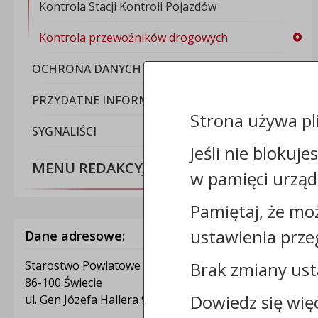
Kontrola Stacji Kontroli Pojazdów
Kontrola przewoźników drogowych
OCHRONA DANYCH OSOBOWYCH
PRZYDATNE INFORMACJE
Strona używa pl
SYGNALIŚCI
Jeśli nie blokuje
MENU REDAKCYJNE
w pamięci urząd
Pamiętaj, że mo
ustawienia prze
Dane adresowe:
Starostwo Powiatowe w Świeciu
Brak zmiany ust
86-100 Świecie
Dowiedz się wię
ul. Gen Józefa Hallera 9