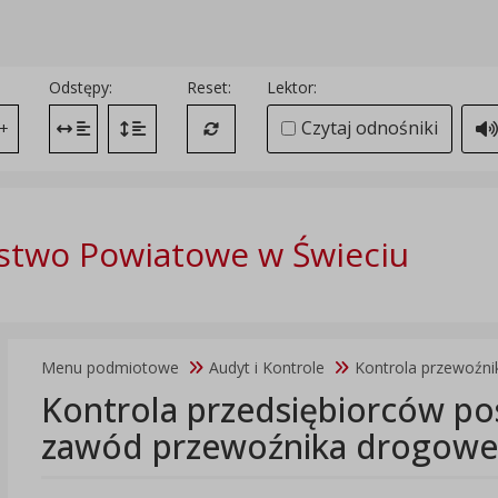
Odstępy:
Reset:
Lektor:
Czytaj odnośniki
+
Zmień odstęp między literami
Zmień interlinię i margines między paragrafami
Przywróć ustawienia domyślne
stwo Powiatowe w Świeciu
Menu podmiotowe
Audyt i Kontrole
Kontrola przewoźn
Kontrola przedsiębiorców po
zawód przewoźnika drogow