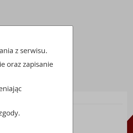
nia z serwisu.
cie oraz zapisanie
eniając
Informacje dodatkowe:
NIP: 5591698086
zgody.
REGON: 092361539