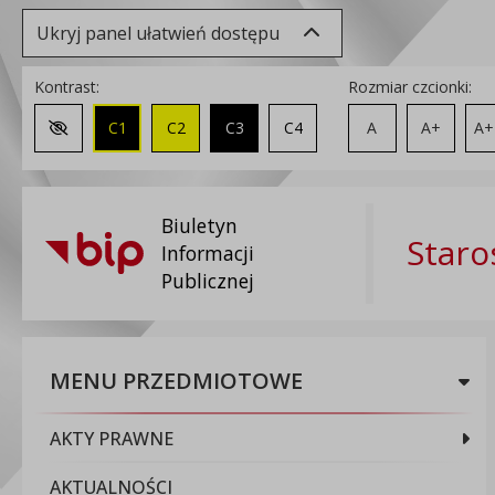
Ukryj panel ułatwień dostępu
Kontrast:
Rozmiar czcionki:
C1
C2
C3
C4
A
A+
A+
Zmień kontrast na domyślny
Biuletyn
Staro
Informacji
Publicznej
MENU PRZEDMIOTOWE
AKTY PRAWNE
AKTUALNOŚCI