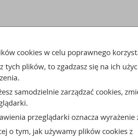
ików cookies w celu poprawnego korzysta
sz tych plików, to zgadzasz się na ich uży
zenia.
żesz samodzielnie zarządzać cookies, zmi
glądarki.
Kontakt:
tel.:
+48525683100
awienia przeglądarki oznacza wyrażenie 
faks: +48525683102
cej o tym, jak używamy plików cookies z
e-mail:
sekretariat@csw.pl
skrytka ePUAP: /CSW/SkrytkaESP