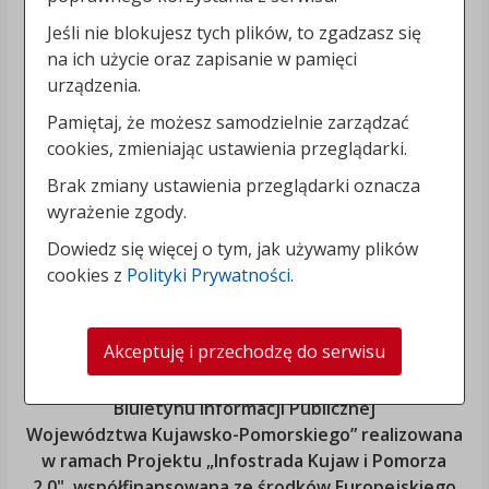
Jeśli nie blokujesz tych plików, to zgadzasz się
na ich użycie oraz zapisanie w pamięci
urządzenia.
Pamiętaj, że możesz samodzielnie zarządzać
cookies, zmieniając ustawienia przeglądarki.
Brak zmiany ustawienia przeglądarki oznacza
wyrażenie zgody.
Dowiedz się więcej o tym, jak używamy plików
cookies z
Polityki Prywatności
.
Akceptuję i przechodzę do serwisu
„Rozbudowa i modernizacja Systemu Regionalnego
Biuletynu Informacji Publicznej
Województwa Kujawsko-Pomorskiego
” realizowana
w ramach Projektu „Infostrada Kujaw i Pomorza
2.0", współfinansowana ze środków Europejskiego