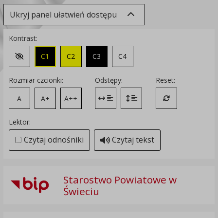
Ukryj panel ułatwień dostępu
Kontrast:
C1
C2
C3
C4
Zmień kontrast na domyślny
Rozmiar czcionki:
Odstępy:
Reset:
A
A+
A++
Zmień odstęp między literami
Zmień interlinię i margines
Przywróć ustawi
Lektor:
Czytaj odnośniki
Czytaj tekst
Starostwo Powiatowe w
Świeciu