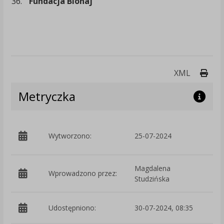
36.
Fundacja Bionaj
Druk
XML
Metryczka
p
Wytworzono:
25-07-2024
S
Magdalena
Wprowadzono przez:
Studzińska
Udostępniono:
30-07-2024, 08:35