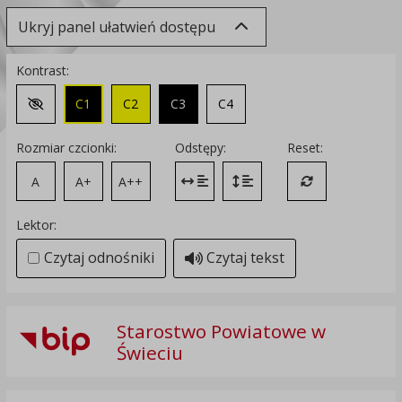
Ukryj panel ułatwień dostępu
Kontrast:
C1
C2
C3
C4
Zmień kontrast na domyślny
Rozmiar czcionki:
Odstępy:
Reset:
A
A+
A++
Zmień odstęp między literami
Zmień interlinię i margines
Przywróć ustawi
Lektor:
Czytaj odnośniki
Czytaj tekst
Starostwo Powiatowe w
Świeciu