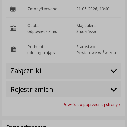
Zmodyfikowano:
21-05-2026, 13:40
p
Osoba
Magdalena
odpowiedzialna:
Studzińska
Podmiot
Starostwo
O
udostępniający:
Powiatowe w Świeciu
Załączniki
Rejestr zmian
Powrót do poprzedniej strony »
Dane adresowe: