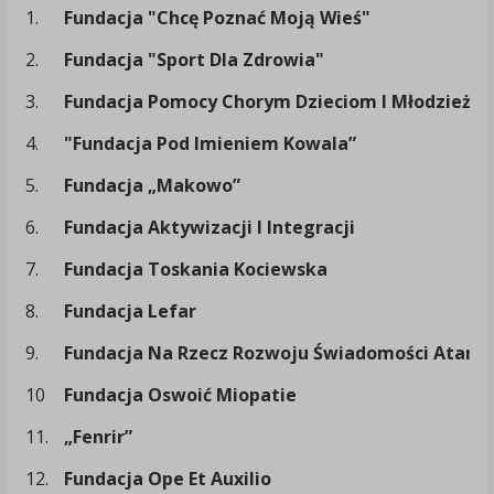
1.
Fundacja "Chcę Poznać Moją Wieś"
2.
Fundacja "Sport Dla Zdrowia"
3.
Fundacja Pomocy Chorym Dzieciom I Młodzieży 
4.
"Fundacja Pod Imieniem Kowala”
5.
Fundacja „Makowo”
6.
Fundacja Aktywizacji I Integracji
7.
Fundacja Toskania Kociewska
8.
Fundacja Lefar
9.
Fundacja Na Rzecz Rozwoju Świadomości Atarax
10
Fundacja Oswoić Miopatie
11.
„Fenrir”
12.
Fundacja Ope Et Auxilio