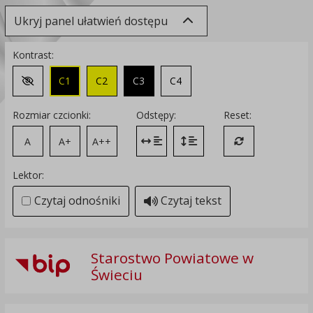
Ukryj panel ułatwień dostępu
Kontrast:
C1
C2
C3
C4
Zmień kontrast na domyślny
Rozmiar czcionki:
Odstępy:
Reset:
A
A+
A++
Zmień odstęp między literami
Zmień interlinię i margines
Przywróć ustawi
Lektor:
Czytaj odnośniki
Czytaj tekst
Starostwo Powiatowe w
Świeciu