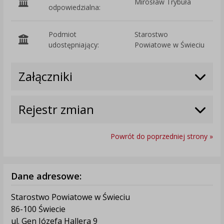
Mirosław Trybuła
odpowiedzialna:
Podmiot
Starostwo
O
udostępniający:
Powiatowe w Świeciu
Załączniki
Rejestr zmian
Powrót do poprzedniej strony »
Dane adresowe:
Starostwo Powiatowe w Świeciu
86-100 Świecie
ul. Gen Józefa Hallera 9