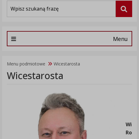
Wyszukiwarka
Szuka
Menu
Menu podmiotowe
Wicestarosta
Wicestarosta
Wices
Roma