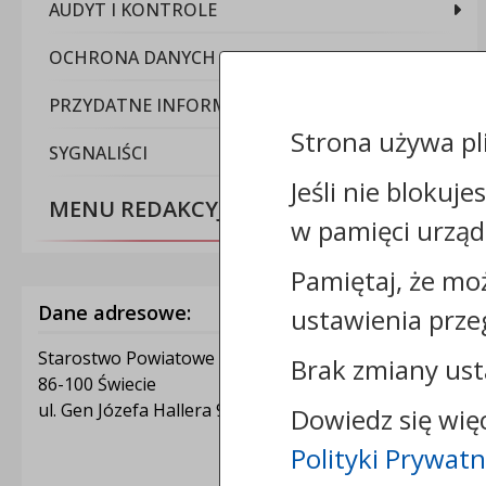
AUDYT I KONTROLE
OCHRONA DANYCH OSOBOWYCH
PRZYDATNE INFORMACJE
Strona używa pl
SYGNALIŚCI
Jeśli nie blokuje
MENU REDAKCYJNE
w pamięci urząd
Pamiętaj, że mo
Dane adresowe:
ustawienia prze
Starostwo Powiatowe w Świeciu
Brak zmiany ust
86-100 Świecie
ul. Gen Józefa Hallera 9
Dowiedz się wię
Polityki Prywatn