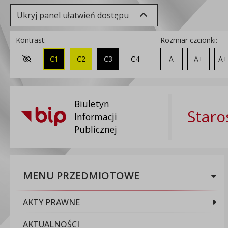
Ukryj panel ułatwień dostępu
Kontrast:
Rozmiar czcionki:
C1
C2
C3
C4
A
A+
A+
Zmień kontrast na domyślny
Biuletyn
Staro
Informacji
Publicznej
MENU PRZEDMIOTOWE
AKTY PRAWNE
AKTUALNOŚCI