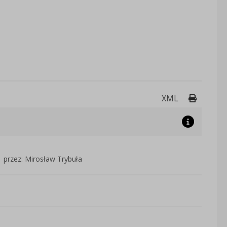
Drukuj 
XML
przez: Mirosław Trybuła