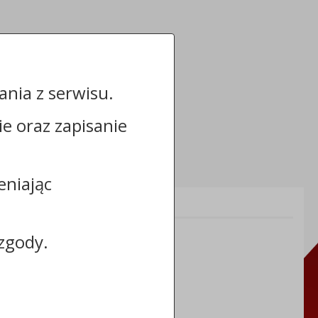
nia z serwisu.
cie oraz zapisanie
eniając
Informacje dodatkowe:
NIP: 5591698086
zgody.
REGON: 092361539