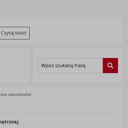
Czytaj tekst
Wyszukiwarka
Szukaj
iska samodzielne
nętrznej