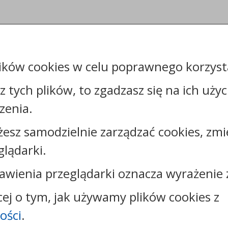
ików cookies w celu poprawnego korzysta
sz tych plików, to zgadzasz się na ich uży
zenia.
żesz samodzielnie zarządzać cookies, zmi
Kontakt:
glądarki.
tel.:
+48525683100
awienia przeglądarki oznacza wyrażenie 
faks: +48525683102
e-mail:
sekretariat@csw.pl
cej o tym, jak używamy plików cookies z
skrytka ePUAP: /CSW/SkrytkaESP
ości
.
strona www:
www.csw.pl