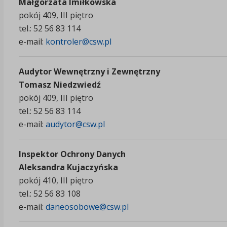
Małgorzata Imiłkowska
pokój 409, III piętro
tel.: 52 56 83 114
e-mail:
kontroler@csw.pl
Audytor Wewnętrzny i Zewnętrzny
Tomasz Niedzwiedź
pokój 409, III piętro
tel.: 52 56 83 114
e-mail:
audytor@csw.pl
Inspektor Ochrony Danych
Aleksandra Kujaczyńska
pokój 410, III piętro
tel.: 52 56 83 108
e-mail:
daneosobowe@csw.pl