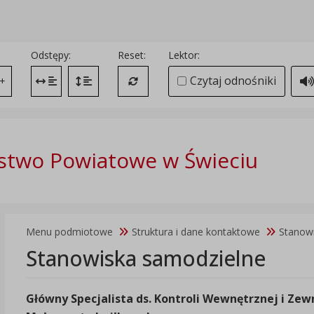
Odstępy:
Reset:
Lektor:
Czytaj odnośniki
+
Zmień odstęp między literami
Zmień interlinię i margines między paragrafami
Przywróć ustawienia domyślne
stwo Powiatowe w Świeciu
Menu podmiotowe
Struktura i dane kontaktowe
Stanow
Stanowiska samodzielne
Główny Specjalista ds. Kontroli Wewnętrznej i Zew