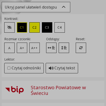
Ukryj panel ułatwień dostępu
Kontrast:
C1
C2
C3
C4
Zmień kontrast na domyślny
Rozmiar czcionki:
Odstępy:
Reset:
A
A+
A++
Zmień odstęp między literami
Zmień interlinię i margines
Przywróć ustawi
Lektor:
Czytaj odnośniki
Czytaj tekst
Starostwo Powiatowe w
Świeciu