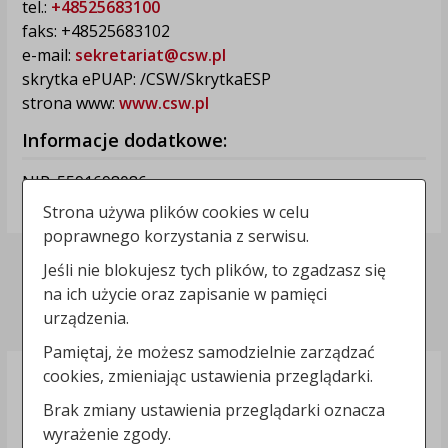
tel.:
+48525683100
faks: +48525683102
e-mail:
sekretariat@csw.pl
skrytka ePUAP: /CSW/SkrytkaESP
strona www:
www.csw.pl
Informacje dodatkowe:
NIP: 5591698086
REGON: 092361539
Strona używa plików cookies w celu
poprawnego korzystania z serwisu.
Jeśli nie blokujesz tych plików, to zgadzasz się
Deklaracja dostępności
na ich użycie oraz zapisanie w pamięci
Polityka prywatności
urządzenia.
Pamiętaj, że możesz samodzielnie zarządzać
cookies, zmieniając ustawienia przeglądarki.
Brak zmiany ustawienia przeglądarki oznacza
wyrażenie zgody.