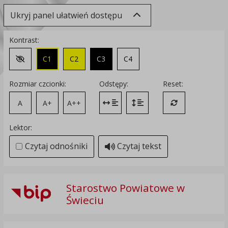
Ukryj panel ułatwień dostępu
Kontrast:
C1
C2
C3
C4
Zmień kontrast na domyślny
Rozmiar czcionki:
Odstępy:
Reset:
A
A+
A++
Zmień odstęp między literami
Zmień interlinię i margines
Przywróć ustawi
Lektor:
Czytaj odnośniki
Czytaj tekst
Starostwo Powiatowe w
Świeciu