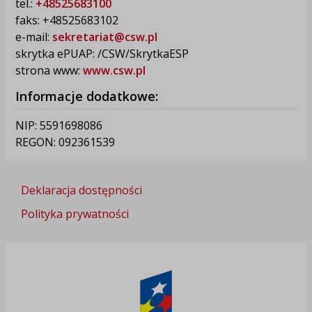
tel.:
+48525683100
faks: +48525683102
e-mail:
sekretariat@csw.pl
skrytka ePUAP: /CSW/SkrytkaESP
strona www:
www.csw.pl
Informacje dodatkowe:
NIP: 5591698086
REGON: 092361539
Deklaracja dostępności
Polityka prywatności