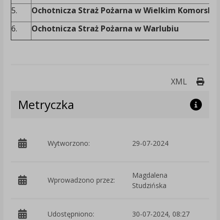
5.
Ochotnicza Straż Pożarna w Wielkim Komorsku
6.
Ochotnicza Straż Pożarna w Warlubiu
Druk
XML
Metryczka
p
Wytworzono:
29-07-2024
S
Magdalena
Wprowadzono przez:
Studzińska
Udostępniono:
30-07-2024, 08:27