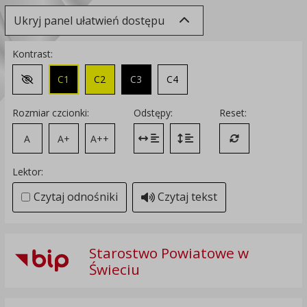
Ukryj panel ułatwień dostępu
Kontrast:
C1
C2
C3
C4
Zmień kontrast na domyślny
Rozmiar czcionki:
Odstępy:
Reset:
A
A+
A++
Zmień odstęp między literami
Zmień interlinię i margines
Przywróć ustawi
Lektor:
Czytaj odnośniki
Czytaj tekst
Starostwo Powiatowe w
Świeciu