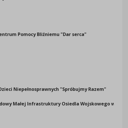
54
00
56
00
entrum Pomocy Bliźniemu "Dar serca"
09
00
57
00
12
00
 Dzieci Niepełnosprawnych "Spróbujmy Razem"
51
udowy Małej Infrastruktury Osiedla Wojskowego w
00
70
00