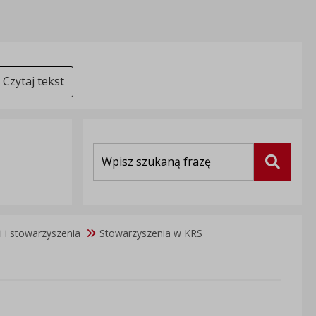
Czytaj tekst
Wyszukiwarka
Szukaj
i i stowarzyszenia
Stowarzyszenia w KRS
Nu