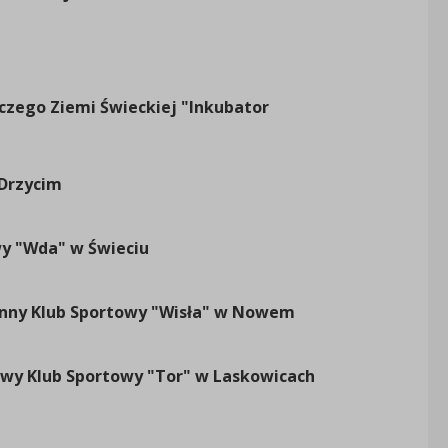
49
00
45
zego Ziemi Świeckiej "Inkubator
00
37
00
Drzycim
69
00
wy "Wda" w Świeciu
56
00
inny Klub Sportowy "Wisła" w Nowem
48
00
owy Klub Sportowy "Tor" w Laskowicach
71
00