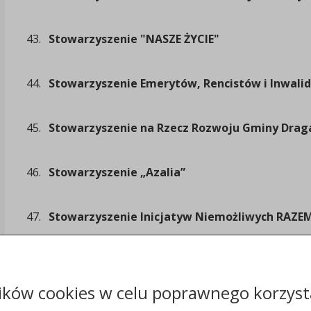
43.
Stowarzyszenie "NASZE ŻYCIE"
44.
Stowarzyszenie Emerytów, Rencistów i Inwali
45.
Stowarzyszenie na Rzecz Rozwoju Gminy Drag
46.
Stowarzyszenie „Azalia”
47.
Stowarzyszenie Inicjatyw Niemożliwych RAZE
48.
Stowarzyszenie Klub Seniora "WRZOS"
ików cookies w celu poprawnego korzysta
49.
Stowarzyszenie WDA Futbol Business Club