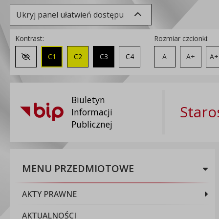
Ukryj panel ułatwień dostępu
Kontrast:
Rozmiar czcionki:
C1
C2
C3
C4
A
A+
A+
Zmień kontrast na domyślny
Biuletyn
Staro
Informacji
Publicznej
MENU PRZEDMIOTOWE
AKTY PRAWNE
AKTUALNOŚCI