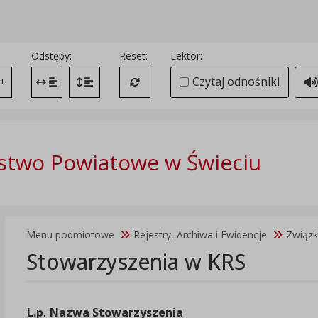
Odstępy:
Reset:
Lektor:
Czytaj odnośniki
+
Zmień odstęp między literami
Zmień interlinię i margines między paragrafami
Przywróć ustawienia domyślne
stwo Powiatowe w Świeciu
Menu podmiotowe
Rejestry, Archiwa i Ewidencje
Związk
Stowarzyszenia w KRS
L.p
.
Nazwa Stowarzyszenia