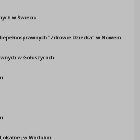
KR
00
ych w Świeciu
66
00
 Niepełnosprawnych "Zdrowie Dziecka" w Nowem
06
00
awnych w Gołuszycach
43
00
iu
99
00
15
00
iu
67
00
 Lokalnej w Warlubiu