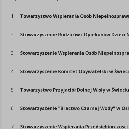
1.
Towarzystwo Wspierania Osób Niepełnosprawn
2.
Stowarzyszenie Rodziców i Opiekunów Dzieci
3.
Stowarzyszenie Wspierania Osób Niepełnospr
4.
Stowarzyszenie Komitet Obywatelski w Świec
5.
Towarzystwo Przyjaciół Dolnej Wisły w Świeciu
6.
Stowarzyszenie "Bractwo Czarnej Wody" w Os
7.
Stowarzyszenie Wspierania Przedsiębiorczości