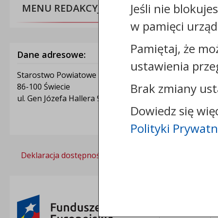
Jeśli nie blokuje
MENU REDAKCYJNE
w pamięci urząd
Pamiętaj, że mo
Dane adresowe:
ustawienia prze
Starostwo Powiatowe w Świeciu
Brak zmiany ust
86-100 Świecie
ul. Gen Józefa Hallera 9
Dowiedz się wię
Polityki Prywatn
Deklaracja dostępności
Polityka prywatności