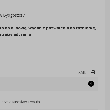
 w Bydgoszczy
ia na budowę, wydanie pozwolenia na rozbiórkę,
ie zaświadczenia
Drukuj 
XML
przez: Mirosław Trybuła