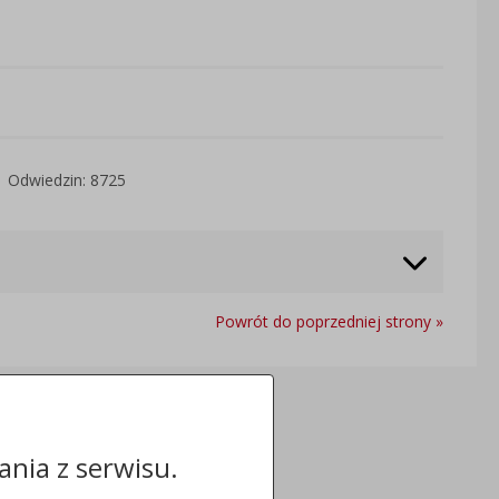
Odwiedzin: 8725
Powrót do poprzedniej strony »
nia z serwisu.