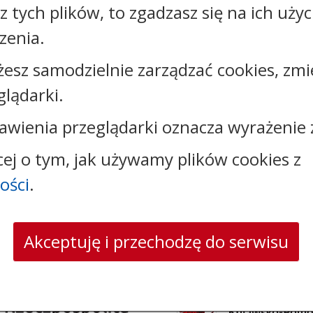
sz tych plików, to zgadzasz się na ich uży
zenia.
żesz samodzielnie zarządzać cookies, zmi
Kontakt:
glądarki.
tel.:
+48525683100
awienia przeglądarki oznacza wyrażenie 
faks: +48525683102
e-mail:
sekretariat@csw.pl
cej o tym, jak używamy plików cookies z
skrytka ePUAP: /CSW/SkrytkaESP
strona www:
www.csw.pl
ości
.
Akceptuję i przechodzę do serwisu