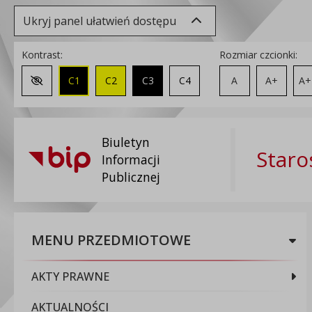
Ukryj panel ułatwień dostępu
Kontrast:
Rozmiar czcionki:
C1
C2
C3
C4
A
A+
A+
Zmień kontrast na domyślny
Biuletyn
Staro
Informacji
Publicznej
MENU PRZEDMIOTOWE
AKTY PRAWNE
AKTUALNOŚCI