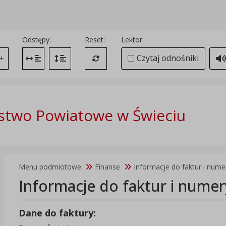
Odstępy:
Reset:
Lektor:
Czytaj odnośniki
+
Zmień odstęp między literami
Zmień interlinię i margines między paragrafami
Przywróć ustawienia domyślne
stwo Powiatowe w Świeciu
Menu podmiotowe
Finanse
Informacje do faktur i num
Informacje do faktur i nume
Dane do faktury: