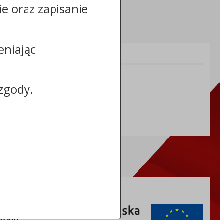
cie oraz zapisanie
eniając
Informacje dodatkowe:
NIP: 5591698086
zgody.
REGON: 092361539