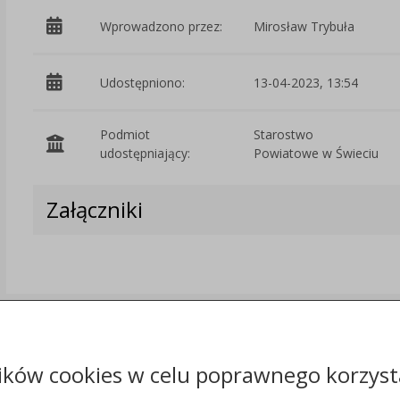
Wprowadzono przez:
Mirosław Trybuła
Udostępniono:
13-04-2023, 13:54
Podmiot
Starostwo
udostępniający:
Powiatowe w Świeciu
Załączniki
ików cookies w celu poprawnego korzysta