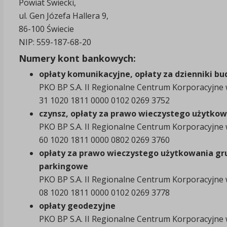
Powiat Świecki,
ul. Gen Józefa Hallera 9,
86-100 Świecie
NIP: 559-187-68-20
Numery kont bankowych:
opłaty komunikacyjne, opłaty za dzienniki bu
PKO BP S.A. II Regionalne Centrum Korporacyjne
31 1020 1811 0000 0102 0269 3752
czynsz, opłaty za prawo wieczystego użytko
PKO BP S.A. II Regionalne Centrum Korporacyjne
60 1020 1811 0000 0802 0269 3760
opłaty za prawo wieczystego użytkowania gr
parkingowe
PKO BP S.A. II Regionalne Centrum Korporacyjne
08 1020 1811 0000 0102 0269 3778
opłaty geodezyjne
PKO BP S.A. II Regionalne Centrum Korporacyjne