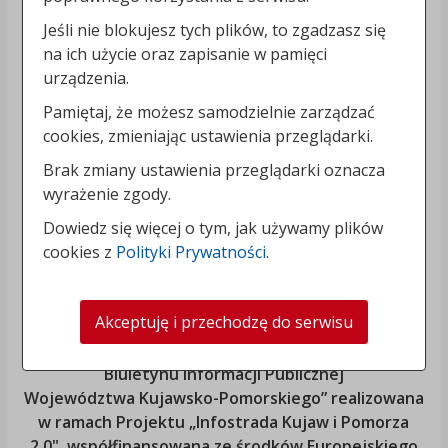
Jeśli nie blokujesz tych plików, to zgadzasz się
na ich użycie oraz zapisanie w pamięci
urządzenia.
Pamiętaj, że możesz samodzielnie zarządzać
cookies, zmieniając ustawienia przeglądarki.
Brak zmiany ustawienia przeglądarki oznacza
wyrażenie zgody.
Dowiedz się więcej o tym, jak używamy plików
cookies z
Polityki Prywatności
.
Akceptuję i przechodzę do serwisu
„Rozbudowa i modernizacja Systemu Regionalnego
Biuletynu Informacji Publicznej
Województwa Kujawsko-Pomorskiego
” realizowana
w ramach Projektu „Infostrada Kujaw i Pomorza
2.0", współfinansowana ze środków Europejskiego