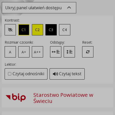
Ukryj panel ułatwień dostępu
Kontrast:
C1
C2
C3
C4
Zmień kontrast na domyślny
Rozmiar czcionki:
Odstępy:
Reset:
A
A+
A++
Zmień odstęp między literami
Zmień interlinię i margines
Przywróć ustawi
Lektor:
Czytaj odnośniki
Czytaj tekst
Starostwo Powiatowe w
Świeciu