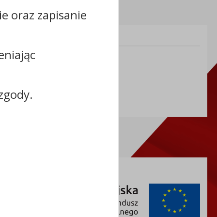
cie oraz zapisanie
Informacje dodatkowe:
eniając
NIP: 5591698086
REGON: 092361539
zgody.