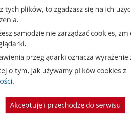
sz tych plików, to zgadzasz się na ich uży
zenia.
Kontakt:
żesz samodzielnie zarządzać cookies, zmi
tel.:
+48525683100
faks: +48525683102
glądarki.
e-mail:
sekretariat@csw.pl
awienia przeglądarki oznacza wyrażenie 
skrytka ePUAP: /CSW/SkrytkaESP
strona www:
www.csw.pl
cej o tym, jak używamy plików cookies z
ości
.
Akceptuję i przechodzę do serwisu