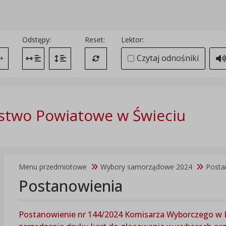
Odstępy:
Reset:
Lektor:
Czytaj odnośniki
+
Zmień odstęp między literami
Zmień interlinię i margines między paragrafami
Przywróć ustawienia domyślne
stwo Powiatowe w Świeciu
Menu przedmiotowe
Wybory samorządowe 2024
Posta
Postanowienia
Postanowienie nr 144/2024 Komisarza Wyborczego w By