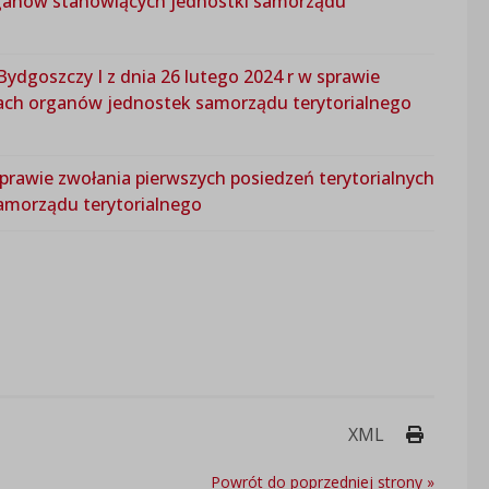
rganów stanowiących jednostki samorządu
dgoszczy I z dnia 26 lutego 2024 r w sprawie
rach organów jednostek samorządu terytorialnego
sprawie zwołania pierwszych posiedzeń terytorialnych
amorządu terytorialnego
Drukuj 
XML
Powrót do poprzedniej strony »