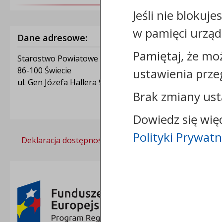
Jeśli nie blokuje
w pamięci urząd
Dane adresowe:
Pamiętaj, że mo
Starostwo Powiatowe w Świeciu
86-100 Świecie
ustawienia prze
ul. Gen Józefa Hallera 9
Brak zmiany ust
Dowiedz się wię
Polityki Prywatn
Deklaracja dostępności
Polityka prywatności