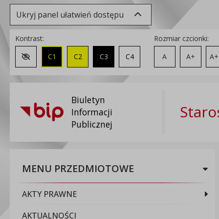
Ukryj panel ułatwień dostępu
Kontrast:
Rozmiar czcionki:
C1
C2
C3
C4
A
A+
A+
Zmień kontrast na domyślny
Biuletyn
Staro
Informacji
Publicznej
MENU PRZEDMIOTOWE
AKTY PRAWNE
AKTUALNOŚCI