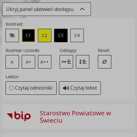
Ukryj panel ułatwień dostępu
Kontrast:
C1
C2
C3
C4
Zmień kontrast na domyślny
Rozmiar czcionki:
Odstępy:
Reset:
A
A+
A++
Zmień odstęp między literami
Zmień interlinię i margines
Przywróć ustawi
Lektor:
Czytaj odnośniki
Czytaj tekst
Starostwo Powiatowe w
Świeciu