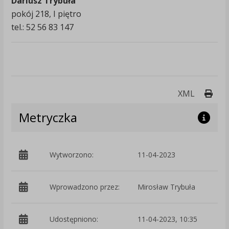
Dariusz Trybuła
pokój 218, I piętro
tel.: 52 56 83 147
Druk
XML
Metryczka
Wytworzono:
11-04-2023
p
Wprowadzono przez:
Mirosław Trybuła
Udostępniono:
11-04-2023, 10:35