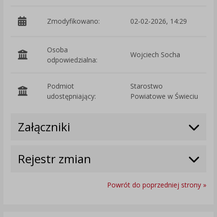
Zmodyfikowano:
02-02-2026, 14:29
p
Osoba
Wojciech Socha
odpowiedzialna:
Podmiot
Starostwo
O
udostępniający:
Powiatowe w Świeciu
Załączniki
Rejestr zmian
Powrót do poprzedniej strony »