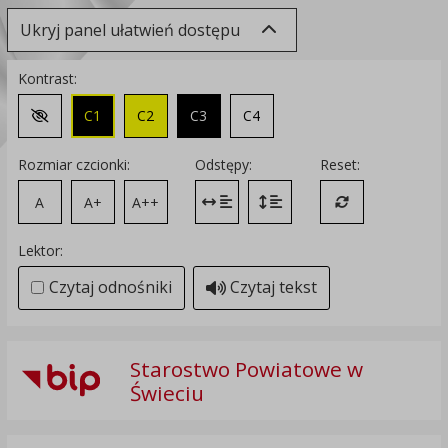
Ukryj panel ułatwień dostępu
Kontrast:
C1
C2
C3
C4
Zmień kontrast na domyślny
Rozmiar czcionki:
Odstępy:
Reset:
A
A+
A++
Zmień odstęp między literami
Zmień interlinię i margines
Przywróć ustawi
Lektor:
Czytaj odnośniki
Czytaj tekst
Starostwo Powiatowe w
Świeciu