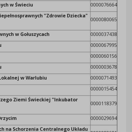
ych w Świeciu
0000076664
Niepełnosprawnych "Zdrowie Dziecka"
0000080065
wnych w Gołuszycach
0000037438
u
0000067995
0000060156
u
0000003678
Lokalnej w Warlubiu
0000071493
0000015454
zego Ziemi Świeckiej "Inkubator
0000118379
Drzycim
0000029694
ych na Schorzenia Centralnego Układu