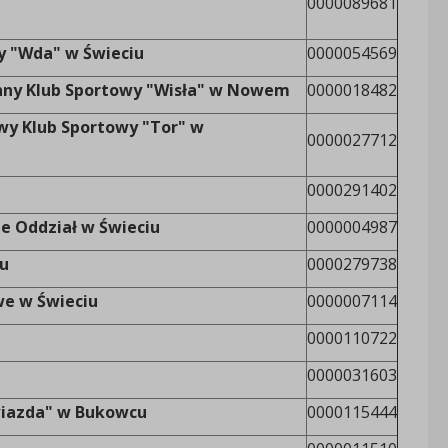
0000089681
y "Wda" w Świeciu
0000054569
inny Klub Sportowy "Wisła" w Nowem
0000018482
wy Klub Sportowy "Tor" w
0000027712
0000291402
e Oddział w Świeciu
0000004987
u
0000279738
e w Świeciu
0000007114
0000110722
0000031603
wiazda" w Bukowcu
0000115444