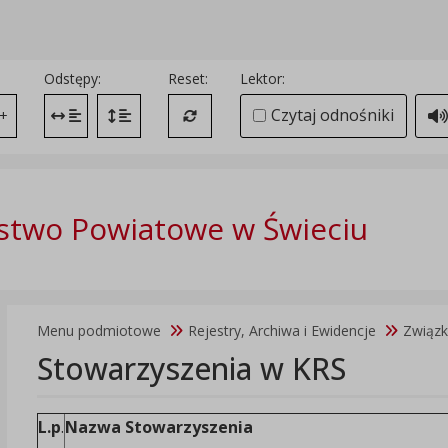
Odstępy:
Reset:
Lektor:
Czytaj odnośniki
+
Zmień odstęp między literami
Zmień interlinię i margines między paragrafami
Przywróć ustawienia domyślne
stwo Powiatowe w Świeciu
Menu podmiotowe
Rejestry, Archiwa i Ewidencje
Związk
Stowarzyszenia w KRS
L.p
.
Nazwa Stowarzyszenia