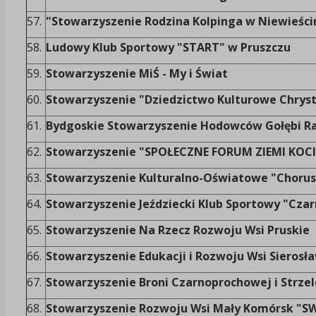
57.
"Stowarzyszenie Rodzina Kolpinga w Niewieści
58.
Ludowy Klub Sportowy "START" w Pruszczu
59.
Stowarzyszenie MiŚ - My i Świat
60.
Stowarzyszenie "Dziedzictwo Kulturowe Chry
61.
Bydgoskie Stowarzyszenie Hodowców Gołębi R
62.
Stowarzyszenie "SPOŁECZNE FORUM ZIEMI KOCI
63.
Stowarzyszenie Kulturalno-Oświatowe "Chorus
64.
Stowarzyszenie Jeździecki Klub Sportowy "Cza
65.
Stowarzyszenie Na Rzecz Rozwoju Wsi Pruskie
66.
Stowarzyszenie Edukacji i Rozwoju Wsi Sierosł
67.
Stowarzyszenie Broni Czarnoprochowej i Strz
68.
Stowarzyszenie Rozwoju Wsi Mały Komórsk "S