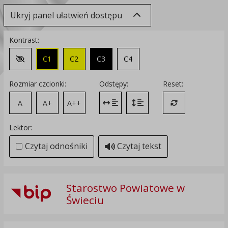
Ukryj panel ułatwień dostępu
Kontrast:
C1
C2
C3
C4
Zmień kontrast na domyślny
Rozmiar czcionki:
Odstępy:
Reset:
A
A+
A++
Zmień odstęp między literami
Zmień interlinię i margines
Przywróć ustawi
Lektor:
Czytaj odnośniki
Czytaj tekst
Starostwo Powiatowe w
Świeciu