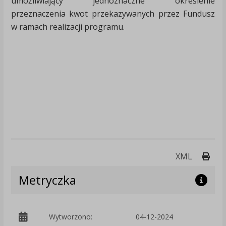
umożliwiający jednoznaczne określenie
przeznaczenia kwot przekazywanych przez Fundusz
w ramach realizacji programu.
Druk
XML
Metryczka
Wytworzono:
04-12-2024
p