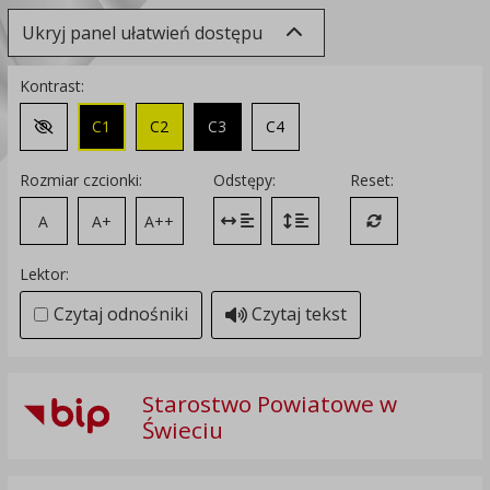
Ukryj panel ułatwień dostępu
Kontrast:
C1
C2
C3
C4
Zmień kontrast na domyślny
Rozmiar czcionki:
Odstępy:
Reset:
A
A+
A++
Zmień odstęp między literami
Zmień interlinię i margines
Przywróć ustawi
Lektor:
Czytaj odnośniki
Czytaj tekst
Starostwo Powiatowe w
Świeciu