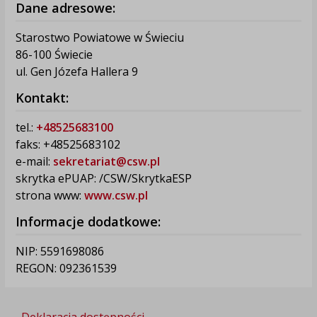
Dane adresowe:
Starostwo Powiatowe w Świeciu
86-100 Świecie
ul. Gen Józefa Hallera 9
Kontakt:
tel.:
+48525683100
faks: +48525683102
e-mail:
sekretariat@csw.pl
skrytka ePUAP: /CSW/SkrytkaESP
strona www:
www.csw.pl
Informacje dodatkowe:
NIP: 5591698086
REGON: 092361539
Deklaracja dostępności