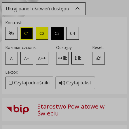
Ukryj panel ułatwień dostępu
Kontrast:
C1
C2
C3
C4
Zmień kontrast na domyślny
Rozmiar czcionki:
Odstępy:
Reset:
A
A+
A++
Zmień odstęp między literami
Zmień interlinię i margines
Przywróć ustawi
Lektor:
Czytaj odnośniki
Czytaj tekst
Starostwo Powiatowe w
Świeciu