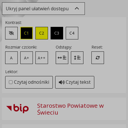
Ukryj panel ułatwień dostępu
Kontrast:
C1
C2
C3
C4
Zmień kontrast na domyślny
Rozmiar czcionki:
Odstępy:
Reset:
A
A+
A++
Zmień odstęp między literami
Zmień interlinię i margines
Przywróć ustawi
Lektor:
Czytaj odnośniki
Czytaj tekst
Starostwo Powiatowe w
Świeciu