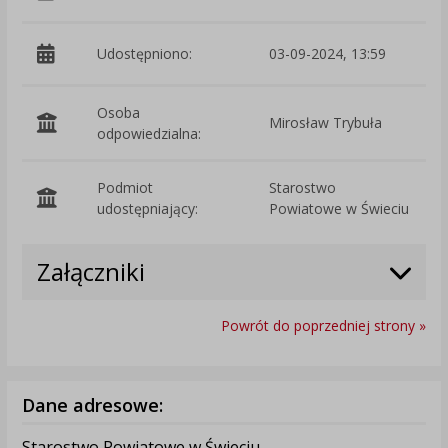
Udostępniono:
03-09-2024, 13:59
Osoba
Mirosław Trybuła
odpowiedzialna:
Podmiot
Starostwo
O
udostępniający:
Powiatowe w Świeciu
Załączniki
Powrót do poprzedniej strony »
Dane adresowe:
Starostwo Powiatowe w Świeciu