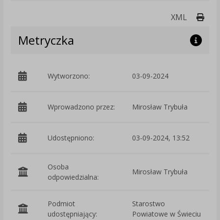
Druk
XML
Metryczka
Wytworzono:
03-09-2024
p
Wprowadzono przez:
Mirosław Trybuła
Udostępniono:
03-09-2024, 13:52
Osoba
Mirosław Trybuła
odpowiedzialna:
Podmiot
Starostwo
O
udostępniający:
Powiatowe w Świeciu