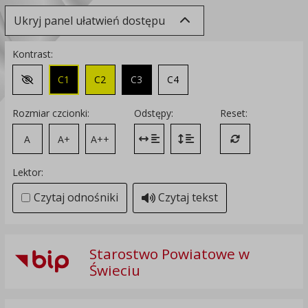
Ukryj panel ułatwień dostępu
Kontrast:
C1
C2
C3
C4
Zmień kontrast na domyślny
Rozmiar czcionki:
Odstępy:
Reset:
A
A+
A++
Zmień odstęp między literami
Zmień interlinię i margines
Przywróć ustawi
Lektor:
Czytaj odnośniki
Czytaj tekst
Starostwo Powiatowe w
Świeciu