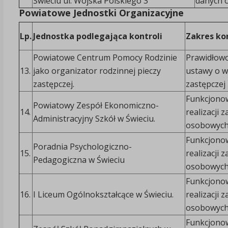
Świeciu ul. Wojska Polskiego 3
danych o
Powiatowe Jednostki Organizacyjne
Lp.
Jednostka podlegająca kontroli
Zakres kon
Powiatowe Centrum Pomocy Rodzinie
Prawidłowo
13.
jako organizator rodzinnej pieczy
ustawy o w
zastępczej.
zastępczej
Funkcjonow
Powiatowy Zespół Ekonomiczno-
14.
realizacji
Administracyjny Szkół w Świeciu.
osobowych
Funkcjonow
Poradnia Psychologiczno-
15.
realizacji
Pedagogiczna w Świeciu
osobowych
Funkcjonow
16.
I Liceum Ogólnokształcące w Świeciu.
realizacji
osobowych
Funkcjonow