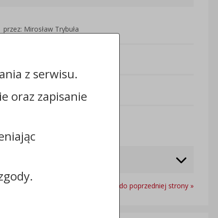
przez: Mirosław Trybuła
nia z serwisu.
cie oraz zapisanie
Odwiedzin: 767
eniając
zgody.
Powrót do poprzedniej strony »