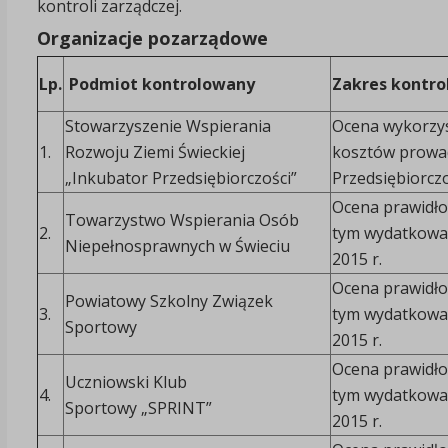
kontroli zarządczej.
Organizacje pozarządowe
Lp.
Podmiot kontrolowany
Zakres kontrol
Stowarzyszenie Wspierania
Ocena wykorzyst
1.
Rozwoju Ziemi Świeckiej
kosztów prowa
„Inkubator Przedsiębiorczości”
Przedsiębiorczo
Ocena prawidło
Towarzystwo Wspierania Osób
2.
tym wydatkowa
Niepełnosprawnych w Świeciu
2015 r.
Ocena prawidło
Powiatowy Szkolny Związek
3.
tym wydatkowa
Sportowy
2015 r.
Ocena prawidło
Uczniowski Klub
4.
tym wydatkowa
Sportowy „SPRINT”
2015 r.