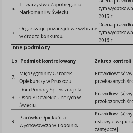
Ocena prawidło
Towarzystwo Zapobiegania
5.
tym wydatkowa
Narkomanii w Świeciu
2015 r.
Ocena prawidło
Organizacje pozarządowe wybrane
6.
tym wydatkowa
w drodze konkursu.
2016 r.
Inne podmioty
Lp.
Podmiot kontrolowany
Zakres kontroli
Międzygminny Ośrodek
Prawidłowość wy
7.
Opiekuńczy w Pruszczu
przekazanych śr
Dom Pomocy Społecznej dla
Prawidłowość wy
8.
Osób Przewlekle Chorych w
przekazanych śr
Świeciu.
Prawidłowość wy
Placówka Opiekuńczo-
9.
ustawy o wspieran
Wychowawcza w Topolnie.
zastępczej.