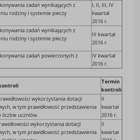
konywania zadań wynikających z
I, II, III, IV
iu rodziny i systemie pieczy
kwartał
2016 r.
konywania zadań wynikających z
III kwartał
iu rodziny i systemie pieczy
2016 r.
konywania zadań powierzonych z
IV kwartał
2016 r.
Termin
kontroli
kontroli
awidłowości wykorzystania dotacji
II
wych, w tym prawidłowość przedstawienia
kwartał
 liczbie uczniów.
2016 r.
awidłowości wykorzystania dotacji
II
wych, w tym prawidłowość przedstawienia
kwartał