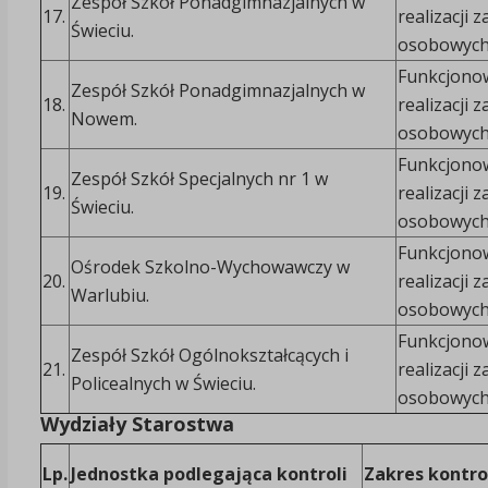
Zespół Szkół Ponadgimnazjalnych w
17.
realizacji
Świeciu.
osobowych
Funkcjonow
Zespół Szkół Ponadgimnazjalnych w
18.
realizacji
Nowem.
osobowych
Funkcjonow
Zespół Szkół Specjalnych nr 1 w
19.
realizacji
Świeciu.
osobowych
Funkcjonow
Ośrodek Szkolno-Wychowawczy w
20.
realizacji
Warlubiu.
osobowych
Funkcjonow
Zespół Szkół Ogólnokształcących i
21.
realizacji
Policealnych w Świeciu.
osobowych
Wydziały Starostwa
Lp.
Jednostka podlegająca kontroli
Zakres kontro