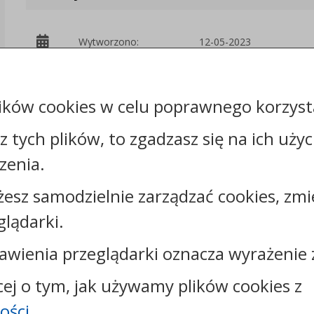
Wytworzono:
12-05-2023
Wprowadzono przez:
Mirosław Trybuła
ików cookies w celu poprawnego korzysta
Udostępniono:
12-05-2023, 13:12
sz tych plików, to zgadzasz się na ich uży
zenia.
Podmiot
Starostwo
udostępniający:
Powiatowe w Świeciu
żesz samodzielnie zarządzać cookies, zmi
glądarki.
Załączniki
awienia przeglądarki oznacza wyrażenie 
cej o tym, jak używamy plików cookies z
ości
.