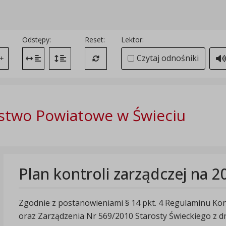
Odstępy:
Reset:
Lektor:
Czytaj odnośniki
+
Zmień odstęp między literami
Zmień interlinię i margines między paragrafami
Przywróć ustawienia domyślne
stwo Powiatowe w Świeciu
Plan kontroli zarządczej na 2
Zgodnie z postanowieniami § 14 pkt. 4 Regulaminu Kon
oraz Zarządzenia Nr 569/2010 Starosty Świeckiego z dni