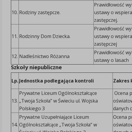
Prawidłowość wy
10.
Rodziny zastępcze.
ustawy o wspieran
zastępczej.
Prawidłowość wy
11.
Rodzinny Dom Dziecka.
ustawy o wspieran
zastępczej
Prawidłowość wy
12.
Nadleśnictwo Różanna
ustawy o lasach
Szkoły niepubliczne
Lp.
Jednostka podlegająca kontroli
Zakres 
Prywatne Liceum Ogólnokształcące
Ocena pr
13.
„Twoja Szkoła” w Świeciu ul. Wojska
oświato
Polskiego 3
danych o
Prywatne Uzupełniające Liceum
Ocena pr
14.
Ogólnokształcące „Twoja Szkoła” w
oświato