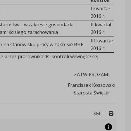
I kwartał
.
2016 r.
Starostwa w zakresie gospodarki
II kwartał
ami ścisłego zarachowania
2016 r.
III kwartał
ań na stanowisku pracy w zakresie BHP.
2016 r.
e przez pracownika ds. kontroli wewnętrznej
ZATWIERDZAM:
Franciszek Koszowski
Starosta Świecki
Drukuj 
XML