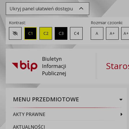
Ukryj panel ułatwień dostępu
Kontrast:
Rozmiar czcionki:
C1
C2
C3
C4
A
A+
A+
Zmień kontrast na domyślny
Biuletyn
Staro
Informacji
Publicznej
MENU PRZEDMIOTOWE
AKTY PRAWNE
AKTUALNOŚCI