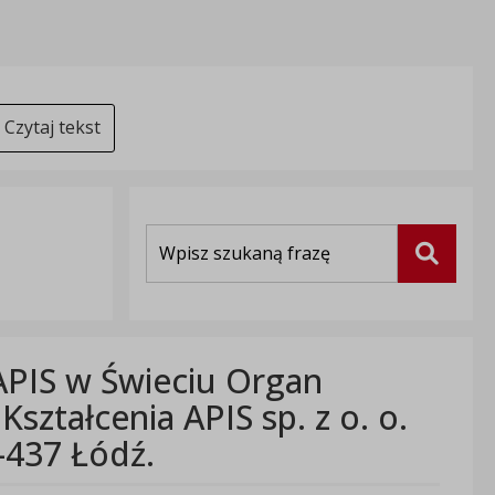
Czytaj tekst
Wyszukiwarka
Szukaj
APIS w Świeciu Organ
ztałcenia APIS sp. z o. o.
0-437 Łódź.