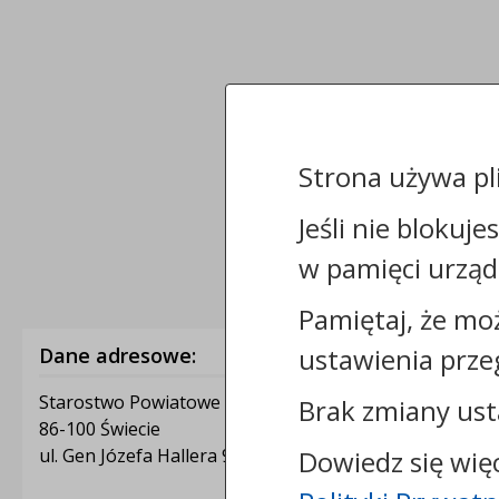
Strona używa pl
Jeśli nie blokuje
w pamięci urząd
Pamiętaj, że mo
ustawienia prze
Dane adresowe:
Starostwo Powiatowe w Świeciu
Brak zmiany ust
86-100 Świecie
Dowiedz się wię
ul. Gen Józefa Hallera 9