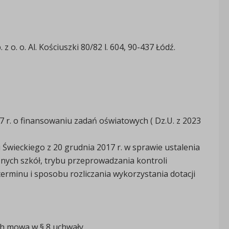
o. o. Al. Kościuszki 80/82 l. 604, 90-437 Łódź.
17 r. o finansowaniu zadań oświatowych ( Dz.U. z 2023
Świeckiego z 20 grudnia 2017 r. w sprawie ustalenia
icznych szkół, trybu przeprowadzania kontroli
terminu i sposobu rozliczania wykorzystania dotacji
ch mowa w § 8 uchwały,