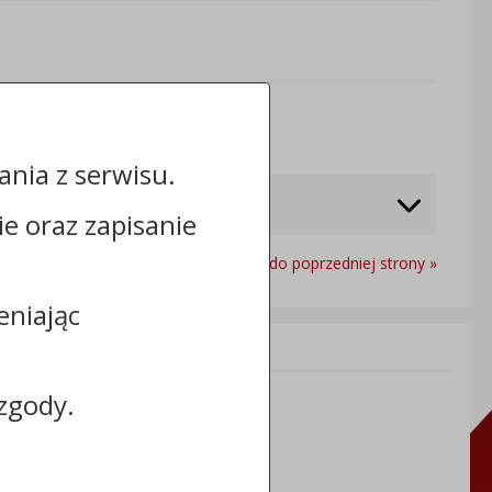
Odwiedzin: 402
nia z serwisu.
cie oraz zapisanie
Powrót do poprzedniej strony »
eniając
Informacje dodatkowe:
NIP: 5591698086
zgody.
REGON: 092361539