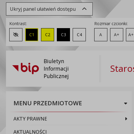
Ukryj panel ułatwień dostępu
Kontrast:
Rozmiar czcionki:
C1
C2
C3
C4
A
A+
A+
Zmień kontrast na domyślny
Biuletyn
Staro
Informacji
Publicznej
MENU PRZEDMIOTOWE
AKTY PRAWNE
AKTUALNOŚCI