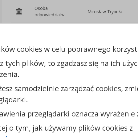
Osoba
Mirosław Trybuła
odpowiedzialna:
Podmiot
Starostwo
udostępniający:
Powiatowe w Świeciu
ików cookies w celu poprawnego korzysta
Załączniki
sz tych plików, to zgadzasz się na ich uży
zenia.
żesz samodzielnie zarządzać cookies, zmi
glądarki.
Kontakt:
tel.:
+48525683100
awienia przeglądarki oznacza wyrażenie 
faks: +48525683102
cej o tym, jak używamy plików cookies z
e-mail:
sekretariat@csw.pl
skrytka ePUAP: /CSW/SkrytkaESP