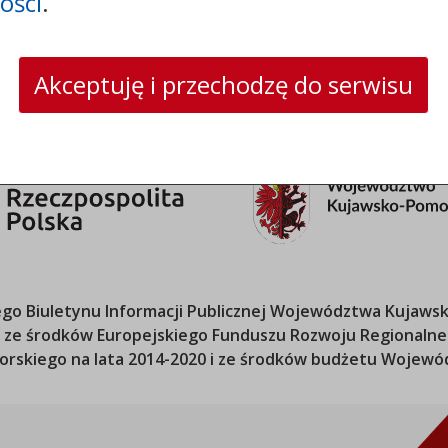
ości
.
strona www:
www.csw.pl
Akceptuję i przechodzę do serwisu
o Biuletynu Informacji Publicznej
Województwa Kujawsk
ana ze środków Europejskiego Funduszu Rozwoju Regional
orskiego
na lata 2014-2020 i ze środków budżetu
Wojewód