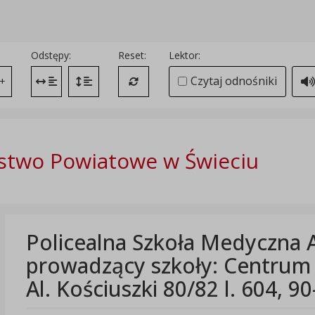
Odstępy:
Reset:
Lektor:
Czytaj odnośniki
+
Zmień odstęp między literami
Zmień interlinię i margines między paragrafami
Przywróć ustawienia domyślne
stwo Powiatowe w Świeciu
Policealna Szkoła Medyczna 
prowadzący szkoły: Centrum Ks
Al. Kościuszki 80/82 l. 604, 9