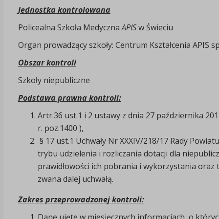
Jednostka kontrolowana
Policealna Szkoła Medyczna
APIS
w Świeciu
Organ prowadzący szkoły: Centrum Kształcenia APIS sp. z 
Obszar kontroli
Szkoły niepubliczne
Podstawa prawna kontroli:
Artr.36 ust.1 i 2 ustawy z dnia 27 października 20
r. poz.1400 ),
§ 17 ust.1 Uchwały Nr XXXIV/218/17 Rady Powiatu 
trybu udzielenia i rozliczania dotacji dla niepubl
prawidłowości ich pobrania i wykorzystania oraz 
zwana dalej uchwałą.
Zakres przeprowadzonej kontroli:
Dane ujęte w miesięcznych informacjach, o który