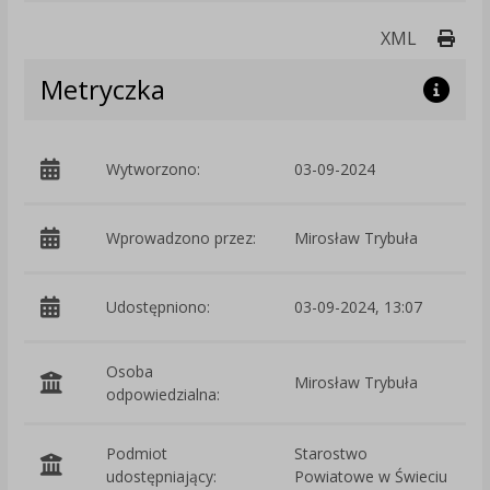
Druk
XML
Metryczka
Wytworzono:
03-09-2024
p
Wprowadzono przez:
Mirosław Trybuła
Udostępniono:
03-09-2024, 13:07
Osoba
Mirosław Trybuła
odpowiedzialna:
Podmiot
Starostwo
O
udostępniający:
Powiatowe w Świeciu