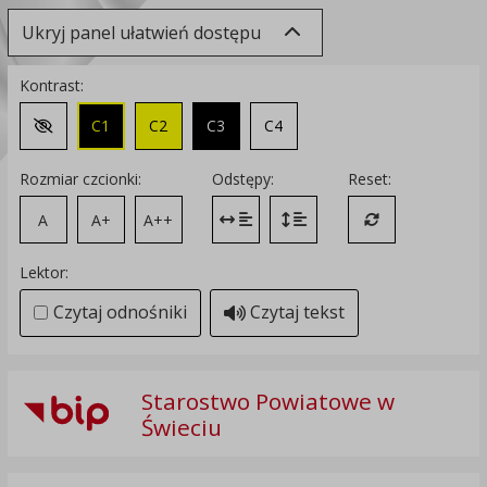
Ukryj panel ułatwień dostępu
Kontrast:
C1
C2
C3
C4
Zmień kontrast na domyślny
Rozmiar czcionki:
Odstępy:
Reset:
A
A+
A++
Zmień odstęp między literami
Zmień interlinię i margines
Przywróć ustawi
Lektor:
Czytaj odnośniki
Czytaj tekst
Starostwo Powiatowe w
Świeciu