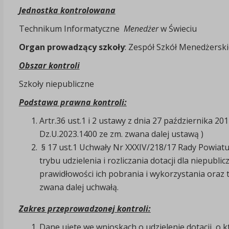
Jednostka kontrolowana
Technikum Informatyczne
Menedżer
w Świeciu
Organ prowadzący szkoły
: Zespół Szkół Menedżerskic
Obszar kontroli
Szkoły niepubliczne
Podstawa prawna kontroli:
Artr.36 ust.1 i 2 ustawy z dnia 27 października 2
Dz.U.2023.1400 ze zm. zwana dalej ustawą )
§ 17 ust.1 Uchwały Nr XXXIV/218/17 Rady Powiatu 
trybu udzielenia i rozliczania dotacji dla niepubl
prawidłowości ich pobrania i wykorzystania oraz 
zwana dalej uchwałą.
Zakres przeprowadzonej kontroli:
Dane ujęte we wnioskach o udzielenie dotacji, o