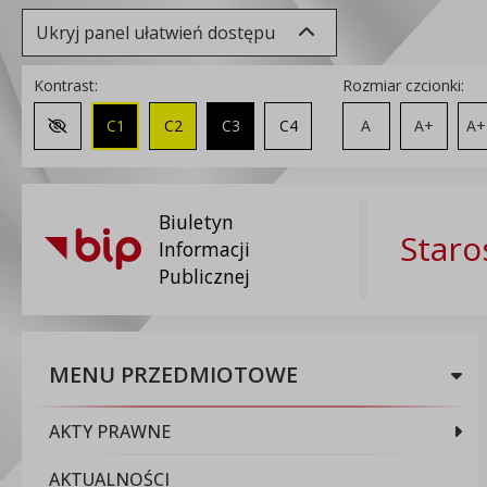
Ukryj panel ułatwień dostępu
Kontrast:
Rozmiar czcionki:
C1
C2
C3
C4
A
A+
A+
Zmień kontrast na domyślny
Biuletyn
Staro
Informacji
Publicznej
MENU PRZEDMIOTOWE
AKTY PRAWNE
AKTUALNOŚCI