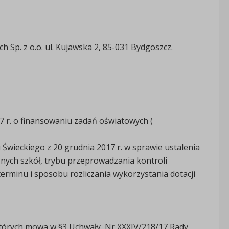
h Sp. z o.o. ul. Kujawska 2, 85-031 Bydgoszcz.
017 r. o finansowaniu zadań oświatowych (
Świeckiego z 20 grudnia 2017 r. w sprawie ustalenia
icznych szkół, trybu przeprowadzania kontroli
terminu i sposobu rozliczania wykorzystania dotacji
 których mowa w §3 Uchwały Nr XXXIV/218/17 Rady