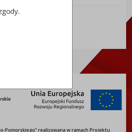
Informacje dodatkowe:
zgody.
NIP: 5591698086
REGON: 092361539
o-Pomorskiego
” realizowana w ramach Projektu