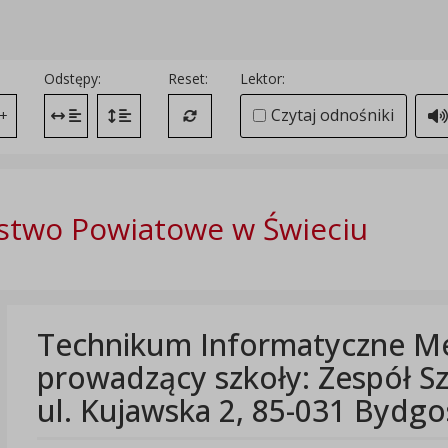
Odstępy:
Reset:
Lektor:
Czytaj odnośniki
+
Zmień odstęp między literami
Zmień interlinię i margines między paragrafami
Przywróć ustawienia domyślne
stwo Powiatowe w Świeciu
Technikum Informatyczne Me
prowadzący szkoły: Zespół Sz
ul. Kujawska 2, 85-031 Bydgo