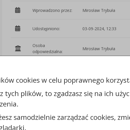
Wprowadzono przez:
Mirosław Trybuła
Udostępniono:
03-09-2024, 12:33
Osoba
Mirosław Trybuła
odpowiedzialna:
Podmiot
Starostwo
udostępniający:
Powiatowe w Świeciu
ików cookies w celu poprawnego korzysta
Załączniki
sz tych plików, to zgadzasz się na ich uży
zenia.
żesz samodzielnie zarządzać cookies, zmi
glądarki.