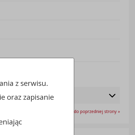
Odwiedzin: 470
nia z serwisu.
cie oraz zapisanie
Powrót do poprzedniej strony »
eniając