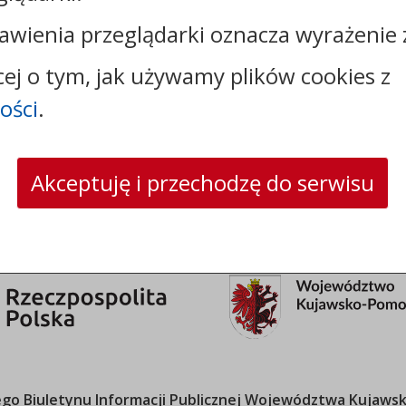
Kontakt:
awienia przeglądarki oznacza wyrażenie 
tel.:
+48525683100
faks: +48525683102
cej o tym, jak używamy plików cookies z
e-mail:
sekretariat@csw.pl
ości
.
skrytka ePUAP: /CSW/SkrytkaESP
strona www:
www.csw.pl
Akceptuję i przechodzę do serwisu
o Biuletynu Informacji Publicznej
Województwa Kujawsk