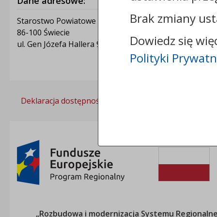
Dane adresowe:
Brak zmiany ust
Starostwo Powiatowe w Świeciu
86-100 Świecie
Dowiedz się wię
ul. Gen Józefa Hallera 9
Polityki Prywatn
Deklaracja dostępności
Polityka prywatności
„Rozbudowa i modernizacja Systemu Regionalneg