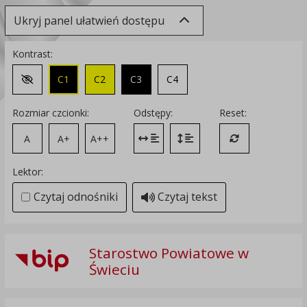
Ukryj panel ułatwień dostępu
Kontrast:
C1
C2
C3
C4
Zmień kontrast na domyślny
Rozmiar czcionki:
Odstępy:
Reset:
A
A+
A++
Zmień odstęp między literami
Zmień interlinię i margines
Przywróć ustawi
Lektor:
Czytaj odnośniki
Czytaj tekst
Starostwo Powiatowe w
Świeciu