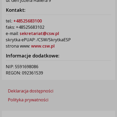
ul. Gen Józefa Hallera 9
Kontakt:
tel.:
+48525683100
faks: +48525683102
e-mail:
sekretariat@csw.pl
skrytka ePUAP: /CSW/SkrytkaESP
strona www:
www.csw.pl
Informacje dodatkowe:
NIP: 5591698086
REGON: 092361539
Deklaracja dostępności
Polityka prywatności