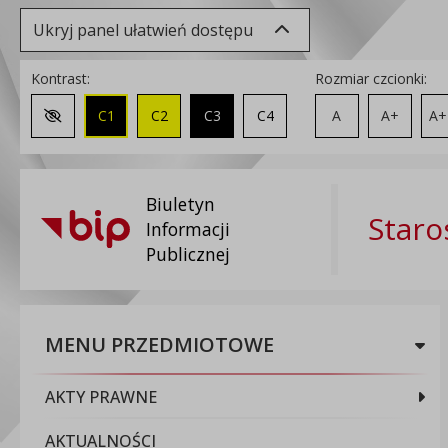
Ukryj panel ułatwień dostępu
Kontrast:
Rozmiar czcionki:
C1
C2
C3
C4
A
A+
A+
Zmień kontrast na domyślny
Biuletyn
Staro
Informacji
Publicznej
MENU PRZEDMIOTOWE
AKTY PRAWNE
AKTUALNOŚCI