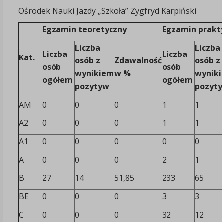
Ośrodek Nauki Jazdy „Szkoła” Zygfryd Karpiński
Egzamin teoretyczny
Egzamin prakt
Liczba
Liczba
Liczba
Liczba
Kat.
osób z
Zdawalność
osób z
osób
osób
wynikiem
w %
wynik
ogółem
ogółem
pozytyw
pozyt
AM
0
0
0
1
1
A2
0
0
0
1
1
A1
0
0
0
0
0
A
0
0
0
2
1
B
27
14
51,85
233
65
BE
0
0
0
3
3
C
0
0
0
32
12