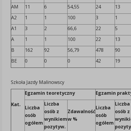
AM
11
6
54,55
24
13
A2
1
1
100
3
1
A1
3
2
66,6
22
5
A
1
1
100
22
13
B
162
92
56,79
478
90
BE
0
0
0
42
19
Szkoła Jazdy Malinowscy
Egzamin teoretyczny
Egzamin prakt
Liczba
Liczba
Kat.
Liczba
Liczba
osób z
Zdawalność
osób z
osób
osób
wynikiem
w %
wynik
ogółem
ogółem
pozytyw.
pozyt