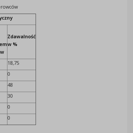
ierowców
yczny
Zdawalność
iem
w %
yw
18,75
0
48
30
0
0