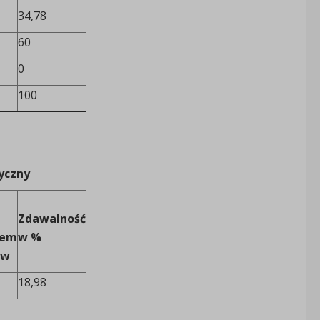
34,78
60
0
100
yczny
Zdawalność
iem
w %
yw
18,98