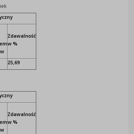
bek
yczny
Zdawalność
iem
w %
yw
25,69
yczny
Zdawalność
iem
w %
yw