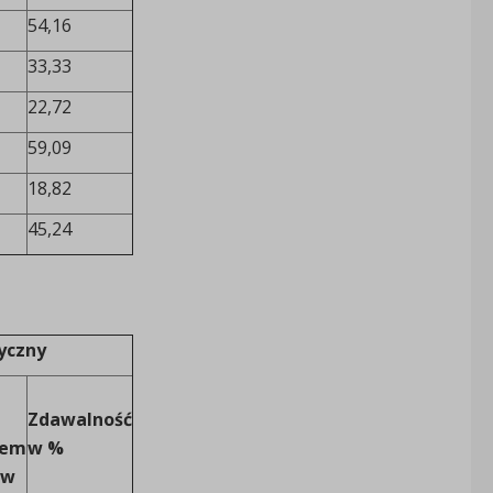
54,16
33,33
22,72
59,09
18,82
45,24
yczny
Zdawalność
iem
w %
yw