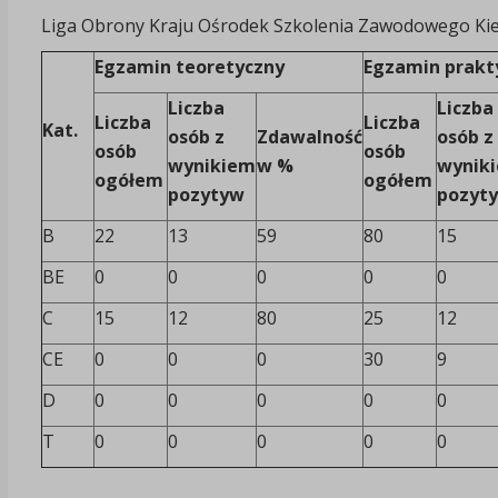
Liga Obrony Kraju Ośrodek Szkolenia Zawodowego K
Egzamin teoretyczny
Egzamin prakt
Liczba
Liczba
Liczba
Liczba
Kat.
osób z
Zdawalność
osób z
osób
osób
wynikiem
w %
wynik
ogółem
ogółem
pozytyw
pozyt
B
22
13
59
80
15
BE
0
0
0
0
0
C
15
12
80
25
12
CE
0
0
0
30
9
D
0
0
0
0
0
T
0
0
0
0
0