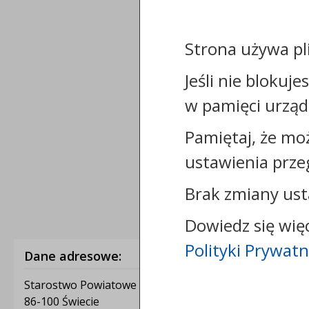
Strona używa pl
Jeśli nie blokuje
w pamięci urząd
Pamiętaj, że mo
ustawienia prze
Brak zmiany ust
Dowiedz się wię
Polityki Prywatn
Dane adresowe:
Starostwo Powiatowe w Świeciu
86-100 Świecie