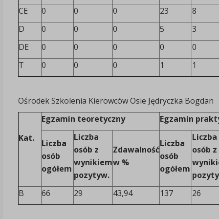
CE
0
0
0
23
8
D
0
0
0
5
3
DE
0
0
0
0
0
T
0
0
0
1
1
Ośrodek Szkolenia Kierowców Osie Jędryczka Bogdan
Egzamin teoretyczny
Egzamin prakt
Liczba
Liczba
Kat.
Liczba
Liczba
osób z
Zdawalność
osób z
osób
osób
wynikiem
w %
wynik
ogółem
ogółem
pozytyw.
pozyt
B
66
29
43,94
137
26