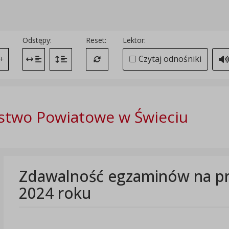
Odstępy:
Reset:
Lektor:
Czytaj odnośniki
+
Zmień odstęp między literami
Zmień interlinię i margines między paragrafami
Przywróć ustawienia domyślne
stwo Powiatowe w Świeciu
Zdawalność egzaminów na pr
2024 roku