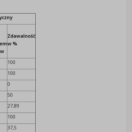
yczny
Zdawalność
iem
w %
yw
100
100
0
50
27,89
100
37,5