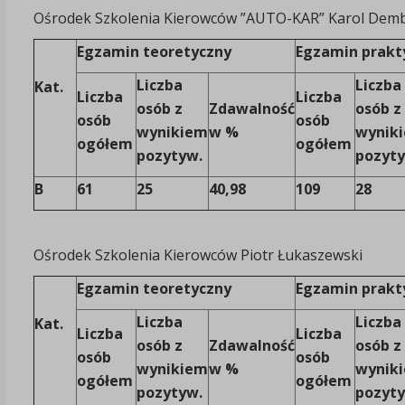
Ośrodek Szkolenia Kierowców ”AUTO-KAR” Karol Dem
Egzamin teoretyczny
Egzamin prakt
Liczba
Liczba
Kat.
Liczba
Liczba
osób z
Zdawalność
osób z
osób
osób
wynikiem
w %
wynik
ogółem
ogółem
pozytyw.
pozyt
B
61
25
40,98
109
28
Ośrodek Szkolenia Kierowców Piotr Łukaszewski
Egzamin teoretyczny
Egzamin prakt
Liczba
Liczba
Kat.
Liczba
Liczba
osób z
Zdawalność
osób z
osób
osób
wynikiem
w %
wynik
ogółem
ogółem
pozytyw.
pozyt