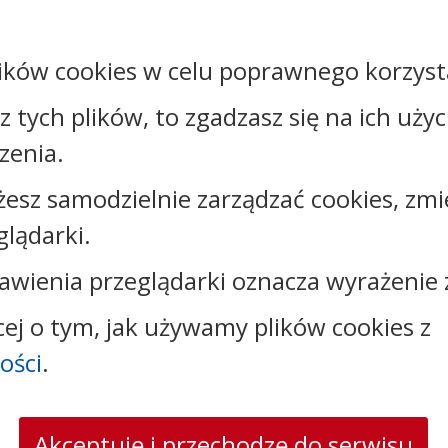
Osoba
Rafał Semrau
odpowiedzialna:
ików cookies w celu poprawnego korzysta
Podmiot
Starostwo
udostępniający:
Powiatowe w Świeciu
sz tych plików, to zgadzasz się na ich uży
zenia.
Załączniki
żesz samodzielnie zarządzać cookies, zmi
glądarki.
Rejestr zmian
awienia przeglądarki oznacza wyrażenie 
cej o tym, jak używamy plików cookies z
ości
.
Kontakt:
tel.:
+48525683100
faks: +48525683102
Akceptuję i przechodzę do serwisu