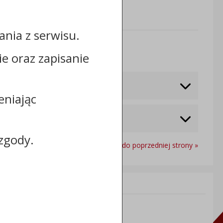
nia z serwisu.
Odwiedzin: 1780
cie oraz zapisanie
eniając
zgody.
Powrót do poprzedniej strony »
Informacje dodatkowe:
NIP: 5591698086
REGON: 092361539