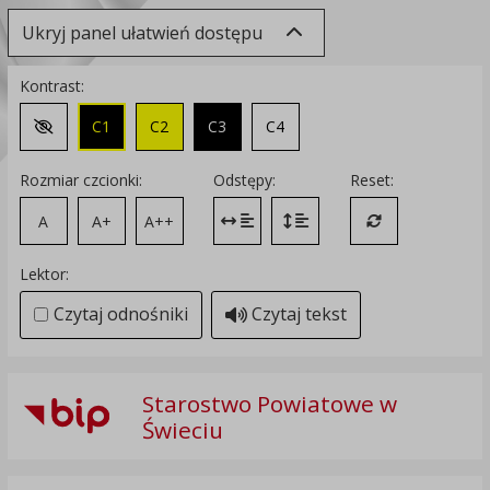
Ukryj panel ułatwień dostępu
Kontrast:
C1
C2
C3
C4
Zmień kontrast na domyślny
Rozmiar czcionki:
Odstępy:
Reset:
A
A+
A++
Zmień odstęp między literami
Zmień interlinię i margines
Przywróć ustawi
Lektor:
Czytaj odnośniki
Czytaj tekst
Starostwo Powiatowe w
Świeciu