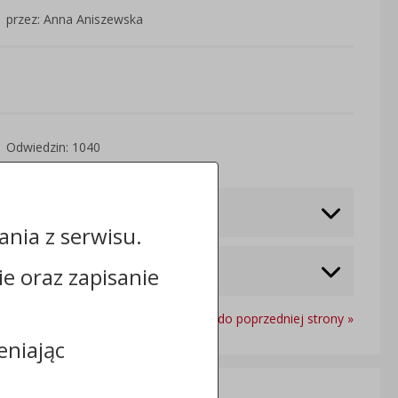
przez: Anna Aniszewska
Odwiedzin: 1040
nia z serwisu.
cie oraz zapisanie
Powrót do poprzedniej strony »
eniając
Informacje dodatkowe: