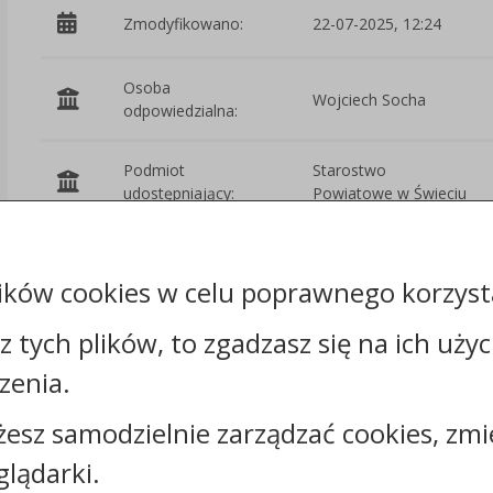
Zmodyfikowano:
22-07-2025, 12:24
Osoba
Wojciech Socha
odpowiedzialna:
Podmiot
Starostwo
udostępniający:
Powiatowe w Świeciu
Załączniki
ików cookies w celu poprawnego korzysta
Rejestr zmian
sz tych plików, to zgadzasz się na ich uży
zenia.
żesz samodzielnie zarządzać cookies, zmi
glądarki.
Kontakt: