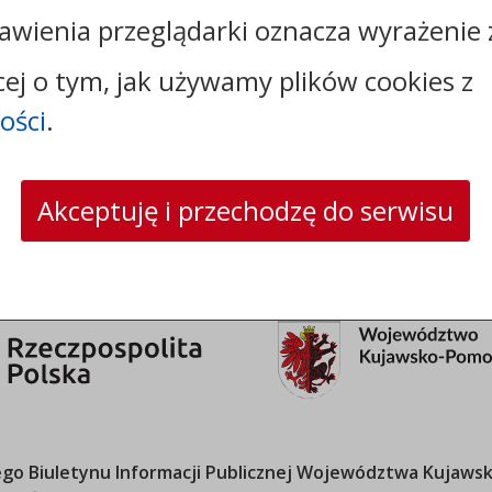
awienia przeglądarki oznacza wyrażenie 
tel.:
+48525683100
faks: +48525683102
cej o tym, jak używamy plików cookies z
e-mail:
sekretariat@csw.pl
ości
.
skrytka ePUAP: /CSW/SkrytkaESP
strona www:
www.csw.pl
Akceptuję i przechodzę do serwisu
o Biuletynu Informacji Publicznej
Województwa Kujawsk