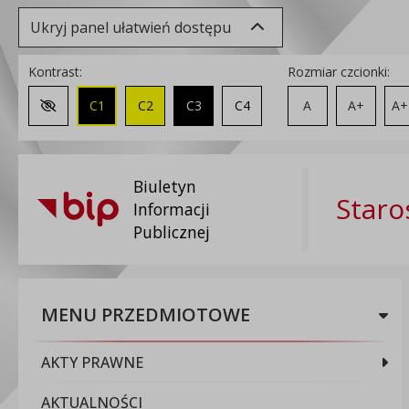
Ukryj panel ułatwień dostępu
Kontrast:
Rozmiar czcionki:
C1
C2
C3
C4
A
A+
A+
Zmień kontrast na domyślny
Biuletyn
Staro
Informacji
Publicznej
MENU PRZEDMIOTOWE
AKTY PRAWNE
AKTUALNOŚCI