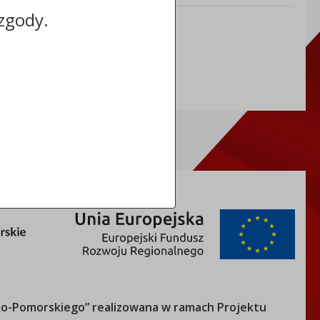
zgody.
NIP: 5591698086
REGON: 092361539
o-Pomorskiego
” realizowana w ramach Projektu