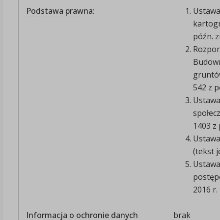
Podstawa prawna:
Ustawa 
kartogr
późn. z
Rozpor
Budowni
gruntów
542 z p
Ustawa 
społecz
1403 z 
Ustawa 
(tekst j
Ustawa 
postępo
2016 r. 
Informacja o ochronie danych
brak