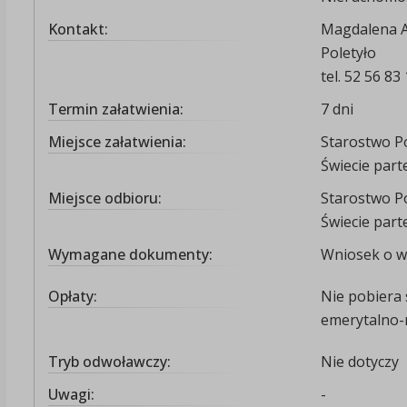
Kontakt:
Magdalena A
Poletyło
tel. 52 56 83
Termin załatwienia:
7 dni
Miejsce załatwienia:
Starostwo Po
Świecie part
Miejsce odbioru:
Starostwo Po
Świecie part
Wymagane dokumenty:
Wniosek o w
Opłaty:
Nie pobiera 
emerytalno-
Tryb odwoławczy:
Nie dotyczy
Uwagi:
-