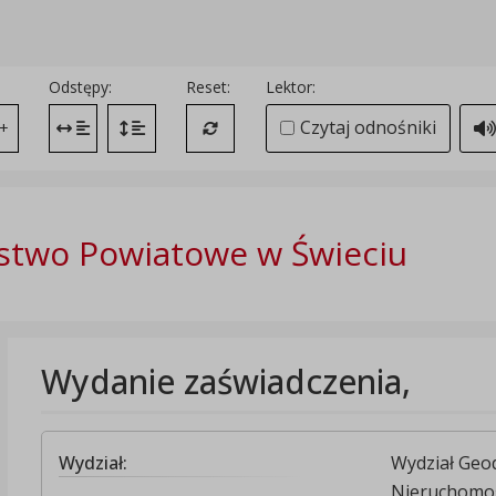
Odstępy:
Reset:
Lektor:
Czytaj odnośniki
+
Zmień odstęp między literami
Zmień interlinię i margines między paragrafami
Przywróć ustawienia domyślne
stwo Powiatowe w Świeciu
Wydanie zaświadczenia,
Wydział:
Wydział Geod
Nieruchomo