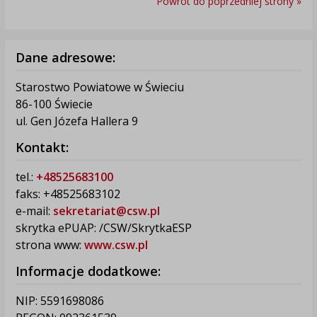
Powrót do poprzedniej strony »
Dane adresowe:
Starostwo Powiatowe w Świeciu
86-100 Świecie
ul. Gen Józefa Hallera 9
Kontakt:
tel.:
+48525683100
faks: +48525683102
e-mail:
sekretariat@csw.pl
skrytka ePUAP: /CSW/SkrytkaESP
strona www:
www.csw.pl
Informacje dodatkowe:
NIP: 5591698086