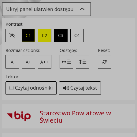
Ukryj panel ułatwień dostępu
Kontrast:
C1
C2
C3
C4
Zmień kontrast na domyślny
Rozmiar czcionki:
Odstępy:
Reset:
A
A+
A++
Zmień odstęp między literami
Zmień interlinię i margines
Przywróć ustawi
Lektor:
Czytaj odnośniki
Czytaj tekst
Starostwo Powiatowe w
Świeciu