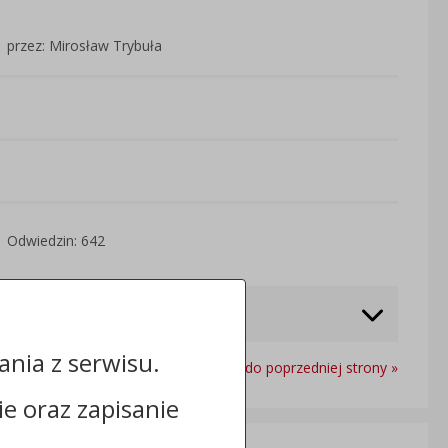
przez: Mirosław Trybuła
Odwiedzin: 642
nia z serwisu.
Powrót do poprzedniej strony »
cie oraz zapisanie
Informacje dodatkowe: