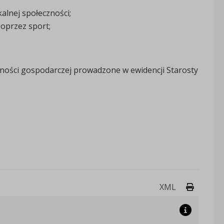
alnej społeczności;
poprzez sport;
lności gospodarczej prowadzone w ewidencji Starosty
Drukuj 
XML