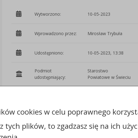
Wytworzono:
10-05-2023
Wprowadzono przez:
Mirosław Trybuła
Udostępniono:
10-05-2023, 13:38
Podmiot
Starostwo
udostępniający:
Powiatowe w Świeciu
Załączniki
ików cookies w celu poprawnego korzysta
sz tych plików, to zgadzasz się na ich uży
zenia.
Kontakt: