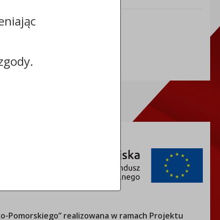
eniając
NIP: 5591698086
REGON: 092361539
zgody.
o-Pomorskiego
” realizowana w ramach Projektu