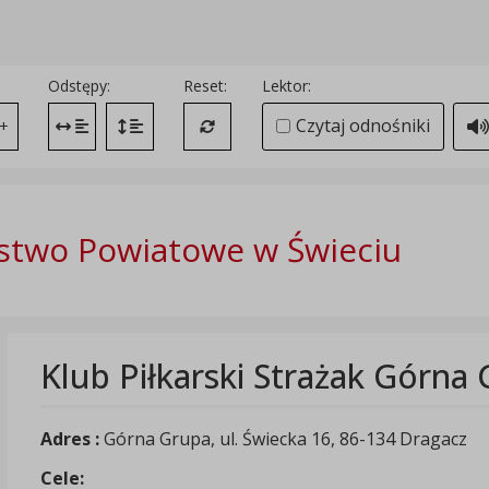
Odstępy:
Reset:
Lektor:
Czytaj odnośniki
+
Zmień odstęp między literami
Zmień interlinię i margines między paragrafami
Przywróć ustawienia domyślne
stwo Powiatowe w Świeciu
Klub Piłkarski Strażak Górna
Adres :
Górna Grupa, ul. Świecka 16, 86-134 Dragacz
Cele: