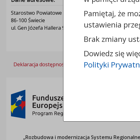
Pamiętaj, że mo
Starostwo Powiatowe w Świeciu
86-100 Świecie
ustawienia prze
ul. Gen Józefa Hallera 9
Brak zmiany ust
Dowiedz się wię
Polityki Prywatn
Deklaracja dostępności
Polityka prywatności
„Rozbudowa i modernizacja Systemu Regionalneg