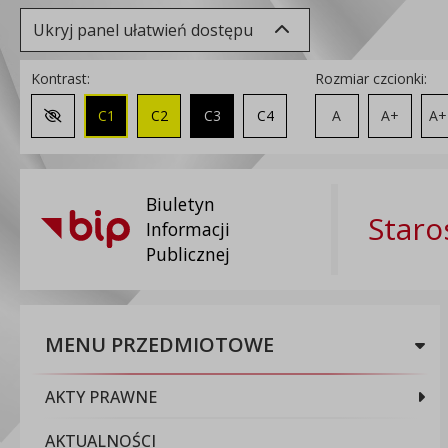
Ukryj panel ułatwień dostępu
Kontrast:
Rozmiar czcionki:
C1
C2
C3
C4
A
A+
A+
Zmień kontrast na domyślny
Biuletyn
Staro
Informacji
Publicznej
MENU PRZEDMIOTOWE
AKTY PRAWNE
AKTUALNOŚCI