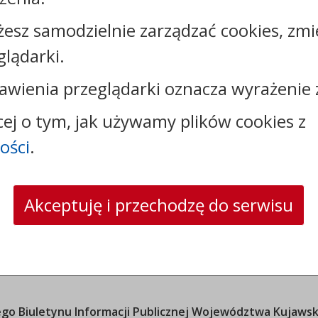
żesz samodzielnie zarządzać cookies, zmi
tel.:
+48525683100
faks: +48525683102
glądarki.
e-mail:
sekretariat@csw.pl
skrytka ePUAP: /CSW/SkrytkaESP
awienia przeglądarki oznacza wyrażenie 
strona www:
www.csw.pl
cej o tym, jak używamy plików cookies z
ości
.
Akceptuję i przechodzę do serwisu
o Biuletynu Informacji Publicznej
Województwa Kujawsk