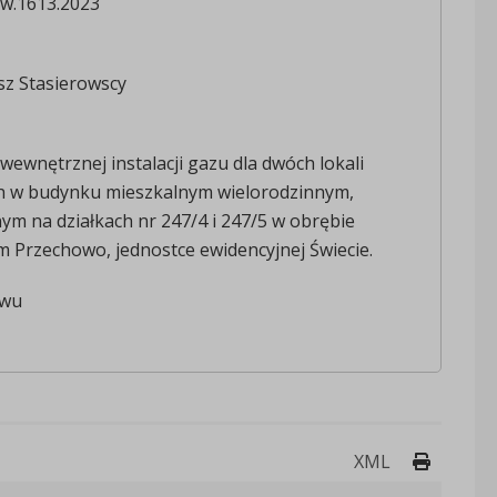
Św.1613.2023
sz Stasierowscy
wewnętrznej instalacji gazu dla dwóch lokali
h w budynku mieszkalnym wielorodzinnym,
ym na działkach nr 247/4 i 247/5 w obrębie
 Przechowo, jednostce ewidencyjnej Świecie.
iwu
Drukuj 
XML