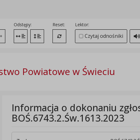
Odstępy:
Reset:
Lektor:
Czytaj odnośniki
+
Zmień odstęp między literami
Zmień interlinię i margines między paragrafami
Przywróć ustawienia domyślne
stwo Powiatowe w Świeciu
Informacja o dokonaniu zgło
BOŚ.6743.2.Św.1613.2023