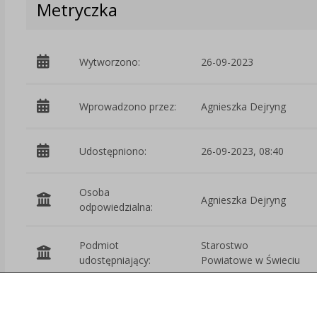
Metryczka
Wytworzono:
26-09-2023
Wprowadzono przez:
Agnieszka Dejryng
Udostępniono:
26-09-2023, 08:40
Osoba
Agnieszka Dejryng
odpowiedzialna:
Podmiot
Starostwo
udostępniający:
Powiatowe w Świeciu
Załączniki