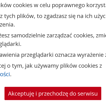
ików cookies w celu poprawnego korzysta
sz tych plików, to zgadzasz się na ich uży
zenia.
Kontakt:
żesz samodzielnie zarządzać cookies, zmi
tel.:
+48525683100
glądarki.
faks: +48525683102
e-mail:
sekretariat@csw.pl
awienia przeglądarki oznacza wyrażenie 
skrytka ePUAP: /CSW/SkrytkaESP
strona www:
www.csw.pl
cej o tym, jak używamy plików cookies z
ości
.
Akceptuję i przechodzę do serwisu