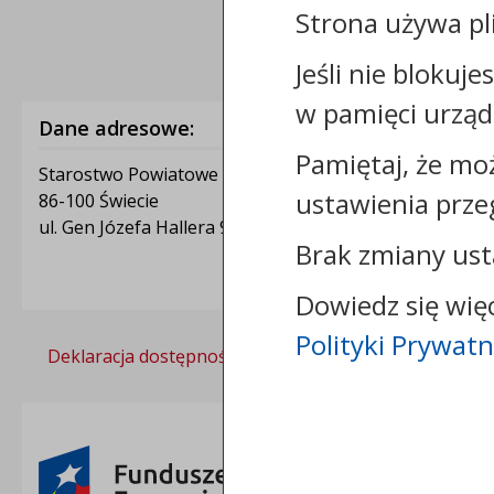
Strona używa pl
Jeśli nie blokuje
w pamięci urząd
Dane adresowe:
Pamiętaj, że mo
Starostwo Powiatowe w Świeciu
ustawienia prze
86-100 Świecie
ul. Gen Józefa Hallera 9
Brak zmiany ust
Dowiedz się wię
Polityki Prywatn
Deklaracja dostępności
Polityka prywatności