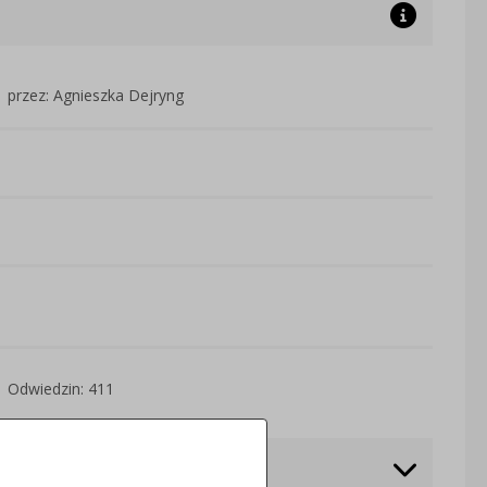
przez: Agnieszka Dejryng
Odwiedzin: 411