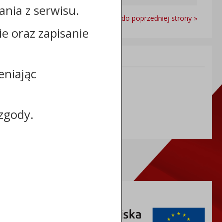
nia z serwisu.
Powrót do poprzedniej strony »
cie oraz zapisanie
Informacje dodatkowe:
eniając
NIP: 5591698086
REGON: 092361539
zgody.