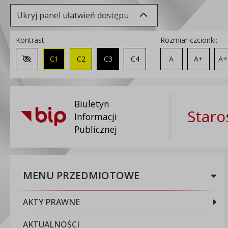
Ukryj panel ułatwień dostępu
Kontrast:
Rozmiar czcionki:
C1
C2
C3
C4
A
A+
A+
Zmień kontrast na domyślny
Biuletyn
Staro
Informacji
Publicznej
MENU PRZEDMIOTOWE
AKTY PRAWNE
AKTUALNOŚCI