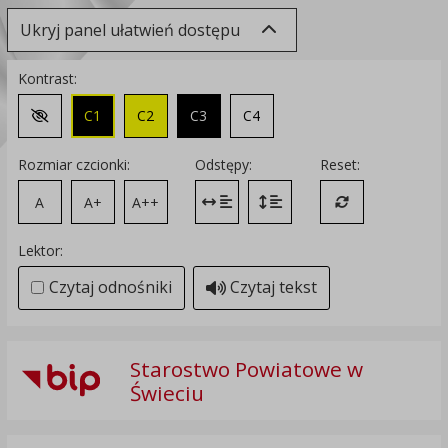
Ukryj panel ułatwień dostępu
Kontrast:
C1
C2
C3
C4
Zmień kontrast na domyślny
Rozmiar czcionki:
Odstępy:
Reset:
A
A+
A++
Zmień odstęp między literami
Zmień interlinię i margines
Przywróć ustawi
Lektor:
Czytaj odnośniki
Czytaj tekst
Starostwo Powiatowe w
Świeciu