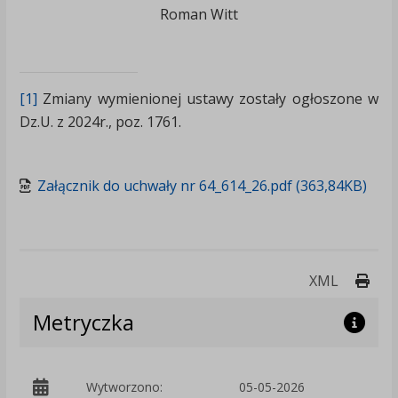
Roman Witt
[1]
Zmiany wymienionej ustawy zostały ogłoszone w
Dz.U. z 2024r., poz. 1761.
Załącznik do uchwały nr 64_614_26.pdf (363,84KB)
Druk
XML
Metryczka
Wytworzono:
05-05-2026
p