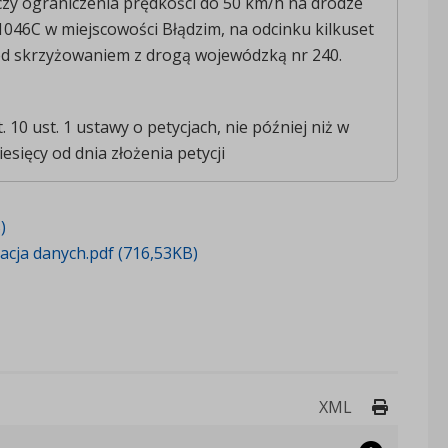
czy ograniczenia prędkości do 50 km/h na drodze
046C w miejscowości Błądzim, na odcinku kilkuset
d skrzyżowaniem z drogą wojewódzką nr 240.
. 10 ust. 1 ustawy o petycjach, nie później niż w
esięcy od dnia złożenia petycji
)
acja danych.pdf (716,53KB)
Drukuj 
XML