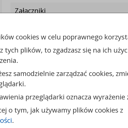
Załączniki
Rejestr zmian
ików cookies w celu poprawnego korzysta
sz tych plików, to zgadzasz się na ich uży
zenia.
Kontakt:
żesz samodzielnie zarządzać cookies, zmi
tel.:
+48525683100
glądarki.
faks: +48525683102
e-mail:
sekretariat@csw.pl
awienia przeglądarki oznacza wyrażenie 
skrytka ePUAP: /CSW/SkrytkaESP
strona www:
www.csw.pl
cej o tym, jak używamy plików cookies z
ości
.