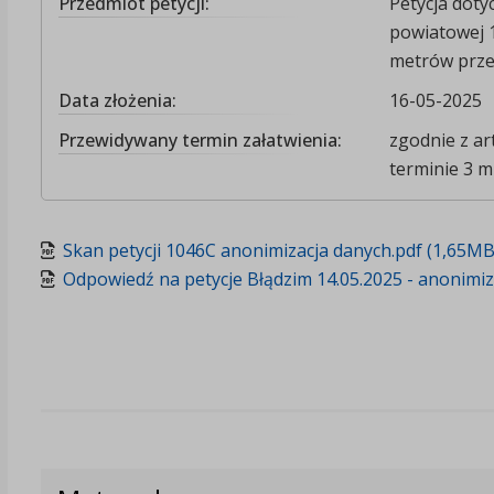
Przedmiot petycji:
Petycja doty
powiatowej 1
metrów prze
Data złożenia:
16-05-2025
Przewidywany termin załatwienia:
zgodnie z art
terminie 3 mi
Skan petycji 1046C anonimizacja danych.pdf (1,65MB
Odpowiedź na petycje Błądzim 14.05.2025 - anonimiz