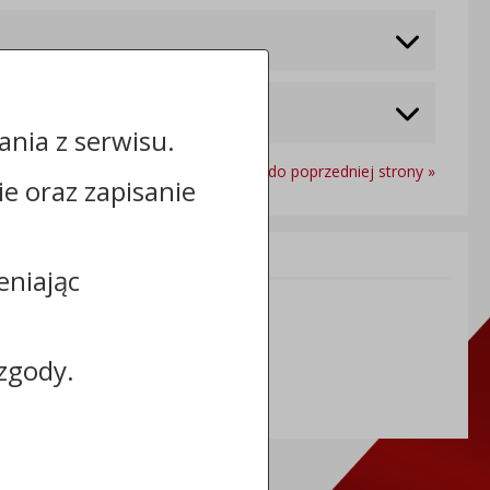
nia z serwisu.
Powrót do poprzedniej strony »
cie oraz zapisanie
Informacje dodatkowe:
eniając
NIP: 5591698086
REGON: 092361539
zgody.