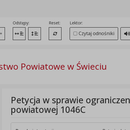
Odstępy:
Reset:
Lektor:
Czytaj odnośniki
+
Zmień odstęp między literami
Zmień interlinię i margines między paragrafami
Przywróć ustawienia domyślne
stwo Powiatowe w Świeciu
Petycja w sprawie ograniczen
powiatowej 1046C