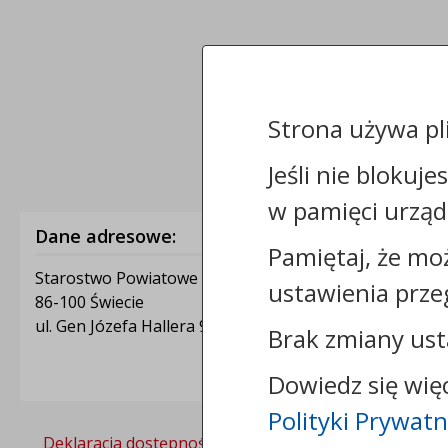
Strona używa pl
Jeśli nie blokuje
w pamięci urząd
Dane adresowe:
Pamiętaj, że mo
Starostwo Powiatowe w Świeciu
ustawienia prze
86-100 Świecie
ul. Gen Józefa Hallera 9
Brak zmiany ust
Dowiedz się wię
Polityki Prywatn
Deklaracja dostępności
Polityka prywatności