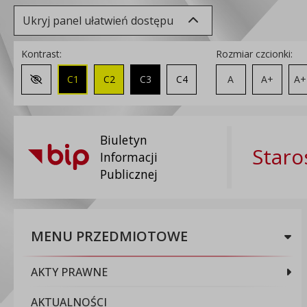
Ukryj panel ułatwień dostępu
Kontrast:
Rozmiar czcionki:
C1
C2
C3
C4
A
A+
A+
Zmień kontrast na domyślny
Biuletyn
Staro
Informacji
Publicznej
MENU PRZEDMIOTOWE
AKTY PRAWNE
AKTUALNOŚCI