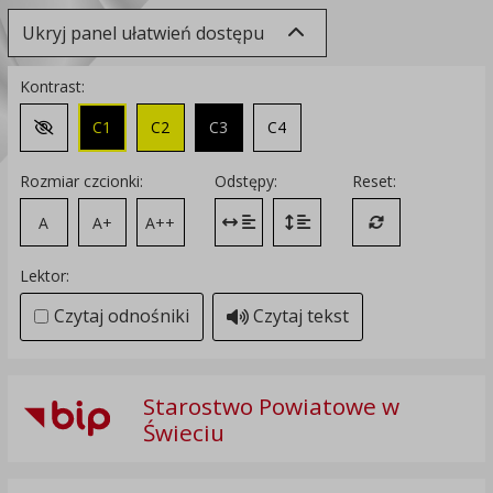
Ukryj panel ułatwień dostępu
Kontrast:
C1
C2
C3
C4
Zmień kontrast na domyślny
Rozmiar czcionki:
Odstępy:
Reset:
A
A+
A++
Zmień odstęp między literami
Zmień interlinię i margines
Przywróć ustawi
Lektor:
Czytaj odnośniki
Czytaj tekst
Starostwo Powiatowe w
Świeciu